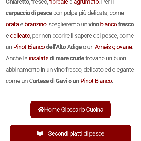
Chiaretto
, fresco,
floreale
e
agrumato
. Per il
carpaccio di pesce
con polpa più delicata, come
orata
e
branzino
, sceglieremo un
vino
bianco
fresco
e
delicato
, per non coprire il sapore del pesce, come
un
Pinot Bianco
dell’Alto Adige
o un
Arneis
giovane
.
Anche le
insalate
di mare crude
trovano un buon
abbinamento in un vino fresco, delicato ed elegante
come un C
ortese di Gavi o un
Pinot Bianco
.
Home Glossario Cucina
Secondi piatti di pesce