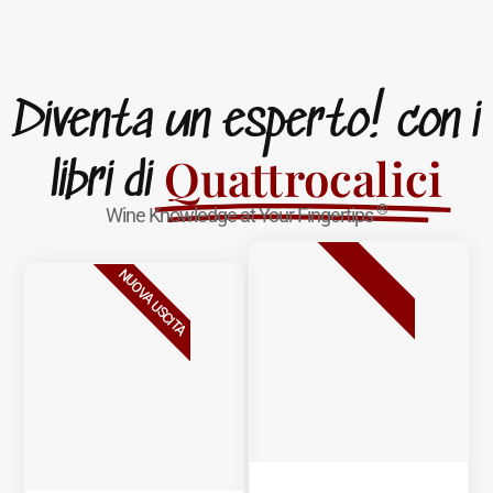
Diventa un esperto! con i
Quattrocalici
libri di
®
Wine Knowledge at Your Fingertips
BESTSELLER
NUOVA USCITA