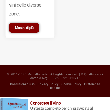
vini delle diverse
zone.
Mostra di più
© 2011-2025 Marcello Leder. All rights reserved. | ® Quattrocalici
Marchio Reg. | P.IVA 03921390245
Condizioni d'uso
|
Privacy Policy
|
Cookie Policy
|
Preferenze
cookie
Conoscere il Vino
Un testo completo per chi si avvicina al