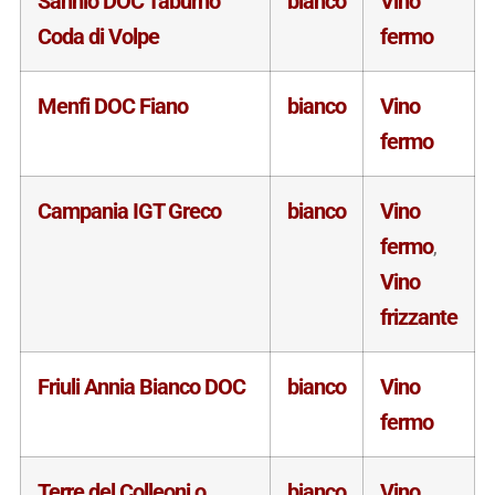
Sannio DOC Taburno
bianco
Vino
Coda di Volpe
fermo
Menfi DOC Fiano
bianco
Vino
fermo
Campania IGT Greco
bianco
Vino
fermo
,
Vino
frizzante
Friuli Annia Bianco DOC
bianco
Vino
fermo
Terre del Colleoni o
bianco
Vino