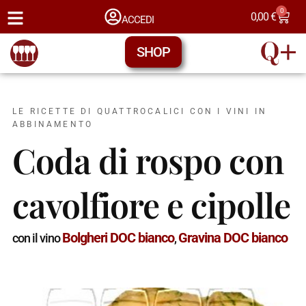
0
0,00
€
ACCEDI
SHOP
LE RICETTE DI QUATTROCALICI CON I VINI IN
ABBINAMENTO
Coda di rospo con
cavolfiore e cipolle
Bolgheri DOC bianco
Gravina DOC bianco
con il vino
,