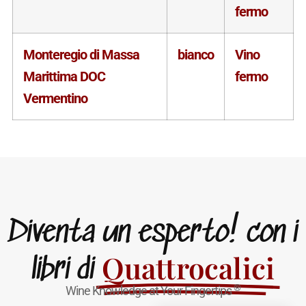
fermo
Monteregio di Massa
bianco
Vino
Marittima DOC
fermo
Vermentino
Diventa un esperto! con i
Quattrocalici
libri di
®
Wine Knowledge at Your Fingertips