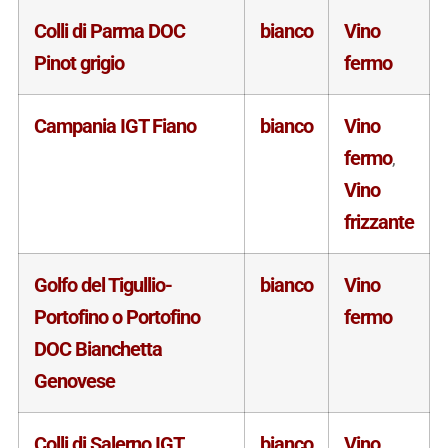
Colli di Parma DOC
bianco
Vino
Pinot grigio
fermo
Campania IGT Fiano
bianco
Vino
fermo
,
Vino
frizzante
Golfo del Tigullio-
bianco
Vino
Portofino o Portofino
fermo
DOC Bianchetta
Genovese
Colli di Salerno IGT
bianco
Vino