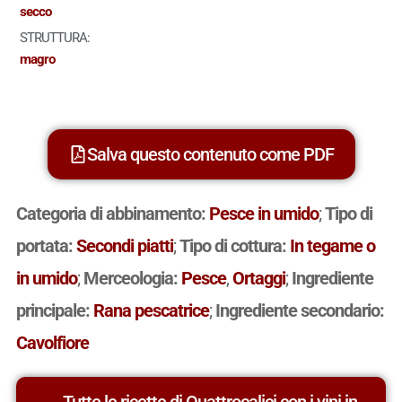
secco
STRUTTURA:
magro
Salva questo contenuto come PDF
Categoria di abbinamento:
Pesce in umido
;
Tipo di
portata:
Secondi piatti
;
Tipo di cottura:
In tegame o
in umido
;
Merceologia:
Pesce
,
Ortaggi
;
Ingrediente
principale:
Rana pescatrice
;
Ingrediente secondario:
Cavolfiore
Tutte le ricette di Quattrocalici con i vini in