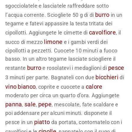
sgocciolatele e lasciatele raffreddare sotto
burro
l’acqua corrente. Sciogliete 50 g di di
in un
tegame e fatevi appassire la testa tritata dei
cavolfiore
cipollotti. Aggiungete le cimette di
, il
limone
succo di mezzo
e i gambi verdi dei
cipollotti a pezzetti. Cuocete 10 minuti a fuoco
basso. In un altro tegame lasciate sciogliere il
burro
pesce
restante
e rosolatevi i medaglioni di
bicchieri
3 minuti per parte. Bagnateli con due
di
vino
bianco
calore
, coprite e cuocete a
moderato per circa un quarto d’ora. Aggiungete
panna
sale
pepe
,
,
, mescolate, fate scaldare e
poi addensare per alcuni minuti. disponete il
piatto
pesce in un
da portata, contornatelo con i
cipolle
cavolfiori e le
, nappatelo con il sugo di