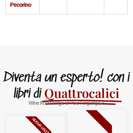
Pecorino
Diventa un esperto! con i
Quattrocalici
libri di
®
Wine Knowledge at Your Fingertips
BESTSELLER
NUOVA USCITA