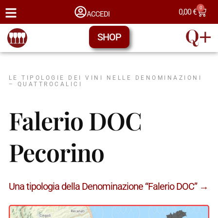
0
0,00
€
ACCEDI
SHOP
LE TIPOLOGIE DEI VINI NELLE DENOMINAZIONI
– QUATTROCALICI
Falerio DOC
Pecorino
Una tipologia della Denominazione “Falerio DOC” →