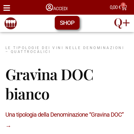
0
0,00
€
ACCEDI
SHOP
LE TIPOLOGIE DEI VINI NELLE DENOMINAZIONI
– QUATTROCALICI
Gravina DOC
bianco
Una tipologia della Denominazione “Gravina DOC”
→