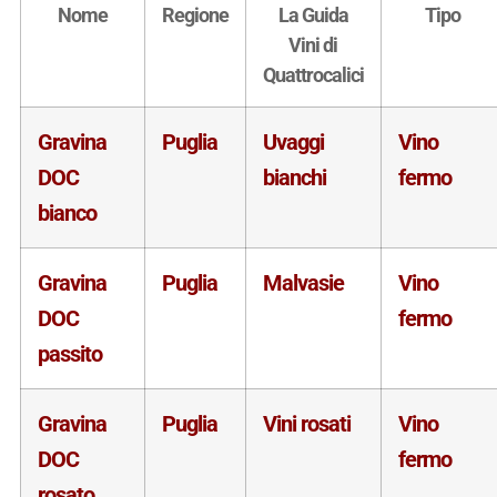
Nome
Regione
La Guida
Tipo
Vini di
Quattrocalici
Gravina
Puglia
Uvaggi
Vino
DOC
bianchi
fermo
bianco
Gravina
Puglia
Malvasie
Vino
DOC
fermo
passito
Gravina
Puglia
Vini rosati
Vino
DOC
fermo
rosato