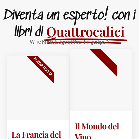
Diventa un esperto! con i
Quattrocalici
libri di
®
Wine Knowledge at Your Fingertips
BESTSELLER
NUOVA USCITA
Il Mondo del
La Francia del
Vino