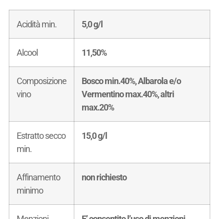
Acidità min.
5,0 g/l
Alcool
11,50%
Composizione
Bosco min.40%, Albarola e/o
vino
Vermentino max.40%, altri
max.20%
Estratto secco
15,0 g/l
min.
Affinamento
non richiesto
minimo
Menzioni
E’ consentito l’uso di menzioni