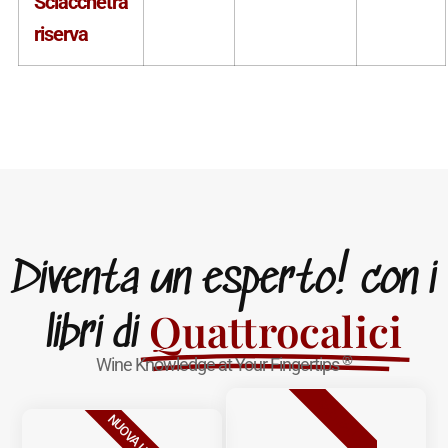
Sciacchetrà
riserva
Diventa un esperto! con i
Quattrocalici
libri di
®
Wine Knowledge at Your Fingertips
BESTSELLER
NUOVA USCITA