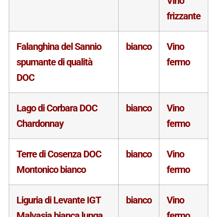
Vino
frizzante
Falanghina del Sannio
bianco
Vino
spumante di qualità
fermo
DOC
Lago di Corbara DOC
bianco
Vino
Chardonnay
fermo
Terre di Cosenza DOC
bianco
Vino
Montonico bianco
fermo
Liguria di Levante IGT
bianco
Vino
Malvasia bianca lunga
fermo