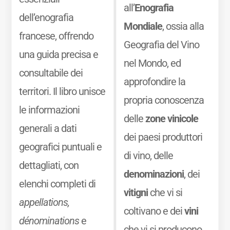
all’
Enografia
dell’enografia
Mondiale
, ossia alla
francese, offrendo
Geografia del Vino
una guida precisa e
nel Mondo, ed
consultabile dei
approfondire la
territori. Il libro unisce
propria conoscenza
le informazioni
delle
zone vinicole
generali a dati
dei paesi produttori
geografici puntuali e
di vino, delle
dettagliati, con
denominazioni
, dei
elenchi completi di
vitigni
che vi si
appellations,
coltivano e dei
vini
dénominations
e
che vi si producono.