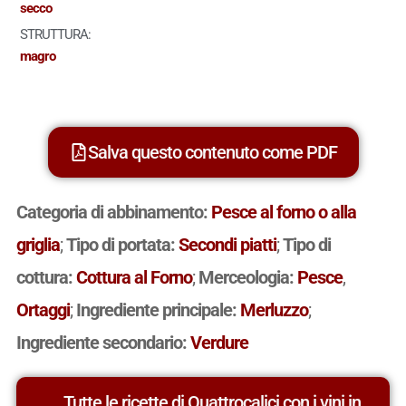
secco
STRUTTURA:
magro
Salva questo contenuto come PDF
Categoria di abbinamento:
Pesce al forno o alla
griglia
;
Tipo di portata:
Secondi piatti
;
Tipo di
cottura:
Cottura al Forno
;
Merceologia:
Pesce
,
Ortaggi
;
Ingrediente principale:
Merluzzo
;
Ingrediente secondario:
Verdure
Tutte le ricette di Quattrocalici con i vini in