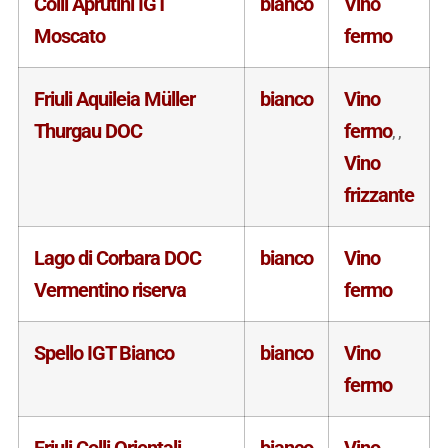
Colli Aprutini IGT
bianco
Vino
Moscato
fermo
Friuli Aquileia Müller
bianco
Vino
Thurgau DOC
fermo
,
,
Vino
frizzante
Lago di Corbara DOC
bianco
Vino
Vermentino riserva
fermo
Spello IGT Bianco
bianco
Vino
fermo
Friuli Colli Orientali
bianco
Vino