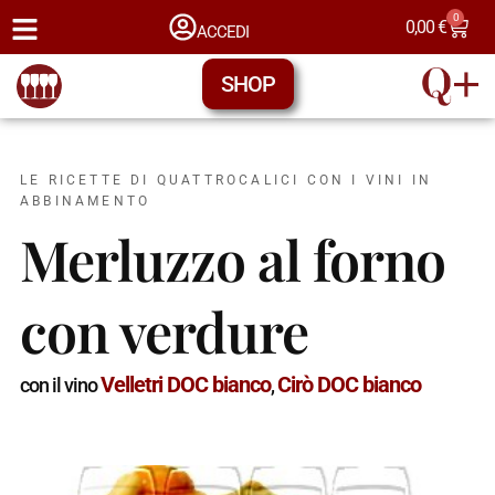
0
0,00
€
ACCEDI
SHOP
LE RICETTE DI QUATTROCALICI CON I VINI IN
ABBINAMENTO
Merluzzo al forno
con verdure
Velletri DOC bianco
Cirò DOC bianco
con il vino
,