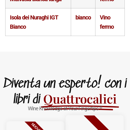
Isola dei Nuraghi IGT
bianco
Vino
Bianco
fermo
Diventa un esperto! con i
Quattrocalici
libri di
®
Wine Knowledge at Your Fingertips
BESTSELLER