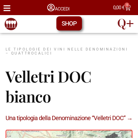
0
0,00
€
ACCEDI
SHOP
LE TIPOLOGIE DEI VINI NELLE DENOMINAZIONI
– QUATTROCALICI
Velletri DOC
bianco
Una tipologia della Denominazione “Velletri DOC” →