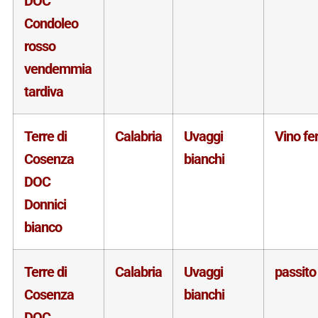
DOC
Condoleo
rosso
vendemmia
tardiva
Terre di
Calabria
Uvaggi
Vino f
Cosenza
bianchi
DOC
Donnici
bianco
Terre di
Calabria
Uvaggi
passito
Cosenza
bianchi
DOC