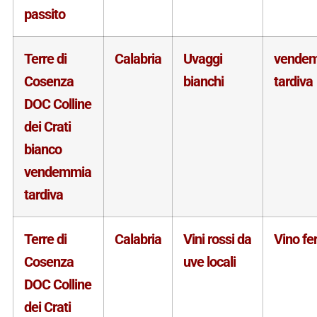
passito
Terre di
Calabria
Uvaggi
vende
Cosenza
bianchi
tardiva
DOC Colline
dei Crati
bianco
vendemmia
tardiva
Terre di
Calabria
Vini rossi da
Vino f
Cosenza
uve locali
DOC Colline
dei Crati