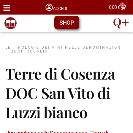
0
0,00
€
ACCEDI
SHOP
LE TIPOLOGIE DEI VINI NELLE DENOMINAZIONI
– QUATTROCALICI
Terre di Cosenza
DOC San Vito di
Luzzi bianco
Una tipologia della Denominazione “Terre di