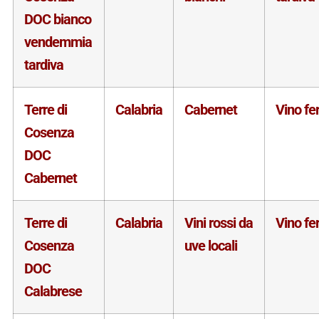
DOC bianco
vendemmia
tardiva
Terre di
Calabria
Cabernet
Vino f
Cosenza
DOC
Cabernet
Terre di
Calabria
Vini rossi da
Vino f
Cosenza
uve locali
DOC
Calabrese