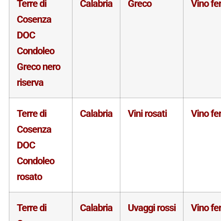
Terre di
Calabria
Greco
Vino f
Cosenza
DOC
Condoleo
Greco nero
riserva
Terre di
Calabria
Vini rosati
Vino f
Cosenza
DOC
Condoleo
rosato
Terre di
Calabria
Uvaggi rossi
Vino f