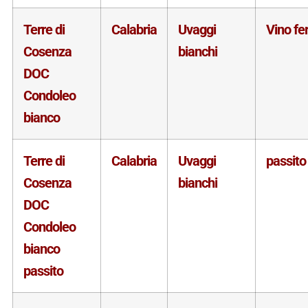
Terre di
Calabria
Uvaggi
Vino f
Cosenza
bianchi
DOC
Condoleo
bianco
Terre di
Calabria
Uvaggi
passito
Cosenza
bianchi
DOC
Condoleo
bianco
passito