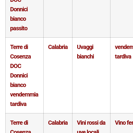
Donnici
bianco
passito
Terre di
Calabria
Uvaggi
vende
Cosenza
bianchi
tardiva
DOC
Donnici
bianco
vendemmia
tardiva
Terre di
Calabria
Vini rossi da
Vino f
Cosenza
uve locali