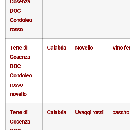
Cosenza
DOC
Condoleo
rosso
Terre di
Calabria
Novello
Vino f
Cosenza
DOC
Condoleo
rosso
novello
Terre di
Calabria
Uvaggi rossi
passito
Cosenza