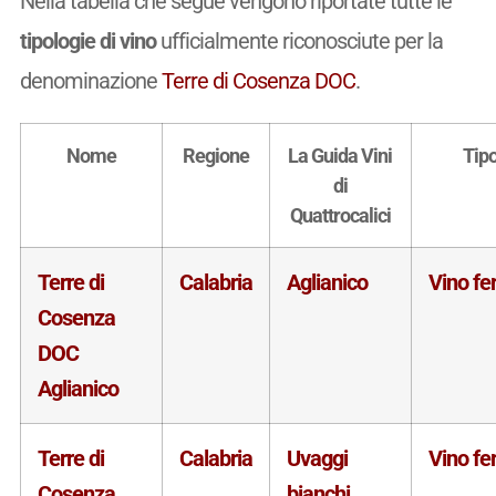
Nella tabella che segue vengono riportate tutte le
tipologie di vino
ufficialmente riconosciute per la
denominazione
Terre di Cosenza DOC
.
Nome
Regione
La Guida Vini
Tip
di
Quattrocalici
Terre di
Calabria
Aglianico
Vino f
Cosenza
DOC
Aglianico
Terre di
Calabria
Uvaggi
Vino f
Cosenza
bianchi