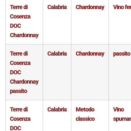
Terre di
Calabria
Chardonnay
Vino f
Cosenza
DOC
Chardonnay
Terre di
Calabria
Chardonnay
passito
Cosenza
DOC
Chardonnay
passito
Terre di
Calabria
Metodo
Vino
Cosenza
classico
spuman
DOC