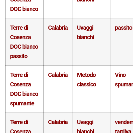
DOC bianco
Terre di
Calabria
Uvaggi
passito
Cosenza
bianchi
DOC bianco
passito
Terre di
Calabria
Metodo
Vino
Cosenza
classico
spuman
DOC bianco
spumante
Terre di
Calabria
Uvaggi
vende
Cosenza
bianchi
tardiva