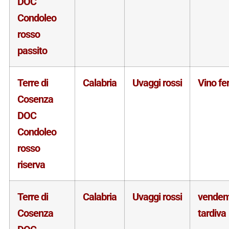
DOC
Condoleo
rosso
passito
Terre di
Calabria
Uvaggi rossi
Vino f
Cosenza
DOC
Condoleo
rosso
riserva
Terre di
Calabria
Uvaggi rossi
vende
Cosenza
tardiva