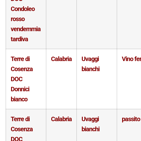
Condoleo
rosso
vendemmia
tardiva
Terre di
Calabria
Uvaggi
Vino f
Cosenza
bianchi
DOC
Donnici
bianco
Terre di
Calabria
Uvaggi
passito
Cosenza
bianchi
DOC