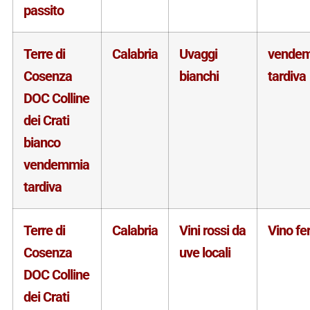
passito
Terre di
Calabria
Uvaggi
vende
Cosenza
bianchi
tardiva
DOC Colline
dei Crati
bianco
vendemmia
tardiva
Terre di
Calabria
Vini rossi da
Vino f
Cosenza
uve locali
DOC Colline
dei Crati