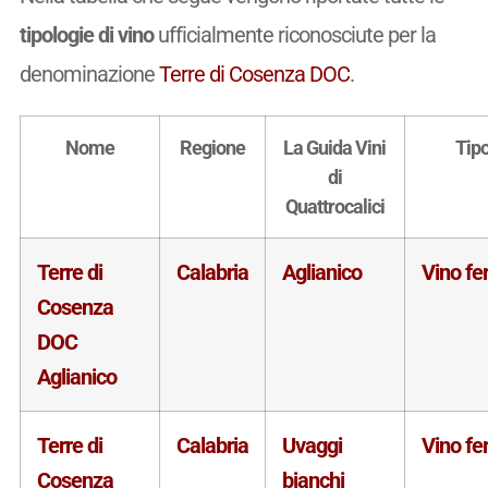
tipologie di vino
ufficialmente riconosciute per la
denominazione
Terre di Cosenza DOC
.
Nome
Regione
La Guida Vini
Tip
di
Quattrocalici
Terre di
Calabria
Aglianico
Vino f
Cosenza
DOC
Aglianico
Terre di
Calabria
Uvaggi
Vino f
Cosenza
bianchi