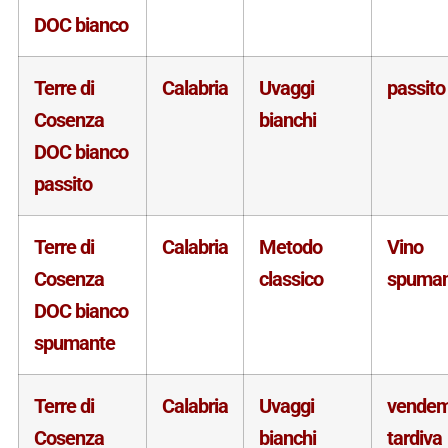
DOC bianco
Terre di
Calabria
Uvaggi
passito
Cosenza
bianchi
DOC bianco
passito
Terre di
Calabria
Metodo
Vino
Cosenza
classico
spuman
DOC bianco
spumante
Terre di
Calabria
Uvaggi
vende
Cosenza
bianchi
tardiva