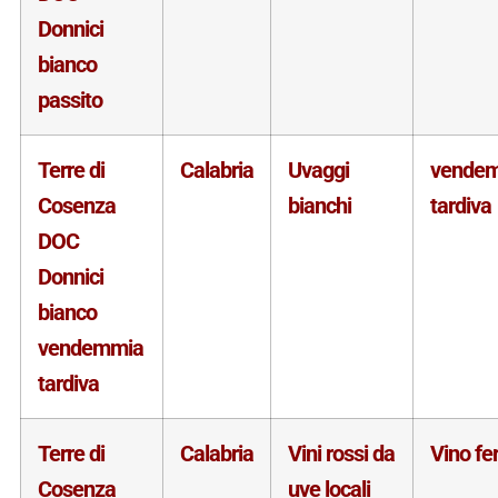
Donnici
bianco
passito
Terre di
Calabria
Uvaggi
vende
Cosenza
bianchi
tardiva
DOC
Donnici
bianco
vendemmia
tardiva
Terre di
Calabria
Vini rossi da
Vino f
Cosenza
uve locali