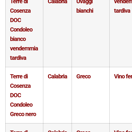
Terre di
Calabria
Uvaggi
vende
Cosenza
bianchi
tardiva
DOC
Condoleo
bianco
vendemmia
tardiva
Terre di
Calabria
Greco
Vino f
Cosenza
DOC
Condoleo
Greco nero