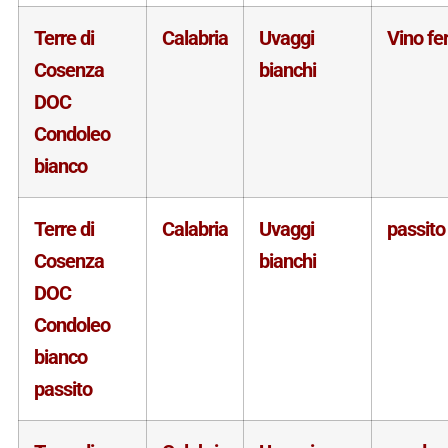
Terre di
Calabria
Uvaggi
Vino f
Cosenza
bianchi
DOC
Condoleo
bianco
Terre di
Calabria
Uvaggi
passito
Cosenza
bianchi
DOC
Condoleo
bianco
passito