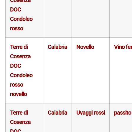
DOC
Condoleo
rosso
Terre di
Calabria
Novello
Vino f
Cosenza
DOC
Condoleo
rosso
novello
Terre di
Calabria
Uvaggi rossi
passito
Cosenza
DOC