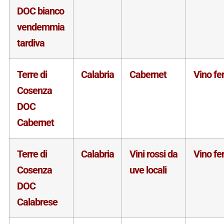
DOC bianco
vendemmia
tardiva
Terre di
Calabria
Cabernet
Vino f
Cosenza
DOC
Cabernet
Terre di
Calabria
Vini rossi da
Vino f
Cosenza
uve locali
DOC
Calabrese