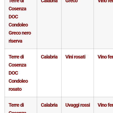
Terre di
Calabria
Greco
Vino f
Cosenza
DOC
Condoleo
Greco nero
riserva
Terre di
Calabria
Vini rosati
Vino f
Cosenza
DOC
Condoleo
rosato
Terre di
Calabria
Uvaggi rossi
Vino f
Cosenza