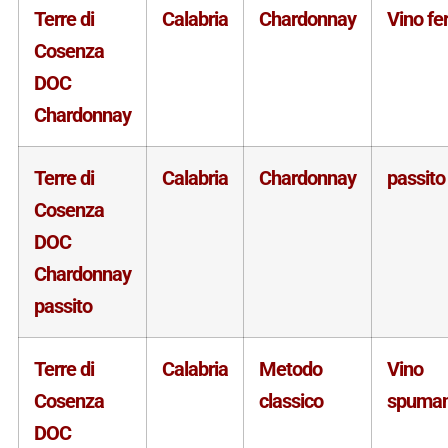
Terre di
Calabria
Chardonnay
Vino f
Cosenza
DOC
Chardonnay
Terre di
Calabria
Chardonnay
passito
Cosenza
DOC
Chardonnay
passito
Terre di
Calabria
Metodo
Vino
Cosenza
classico
spuman
DOC