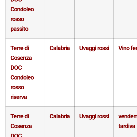
Condoleo
rosso
passito
Terre di
Calabria
Uvaggi rossi
Vino f
Cosenza
DOC
Condoleo
rosso
riserva
Terre di
Calabria
Uvaggi rossi
vende
Cosenza
tardiva
DOC