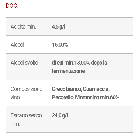
DOC
.
Acidità min.
4,5 g/l
Alcool
16,00%
Alcool svolto
di cui min.13,00% dopo la
fermentazione
Composizione
Greco bianco, Guarnaccia,
vino
Pecorello, Montonico min.60%
Estratto secco
24,0 g/l
min.