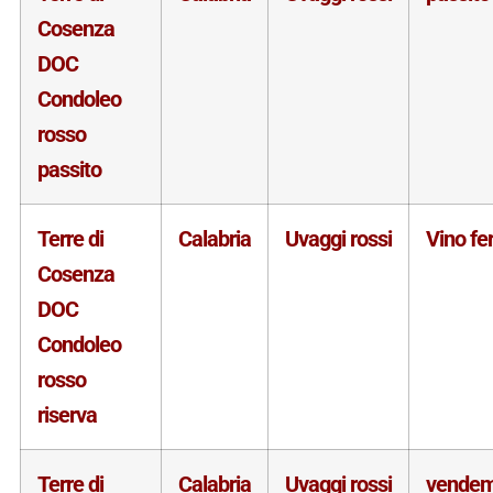
Cosenza
DOC
Condoleo
rosso
passito
Terre di
Calabria
Uvaggi rossi
Vino f
Cosenza
DOC
Condoleo
rosso
riserva
Terre di
Calabria
Uvaggi rossi
vende