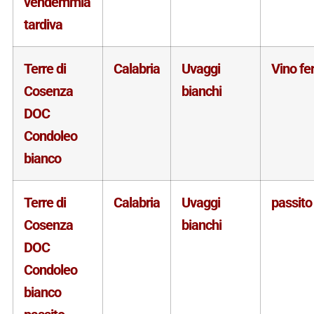
vendemmia
tardiva
Terre di
Calabria
Uvaggi
Vino f
Cosenza
bianchi
DOC
Condoleo
bianco
Terre di
Calabria
Uvaggi
passito
Cosenza
bianchi
DOC
Condoleo
bianco