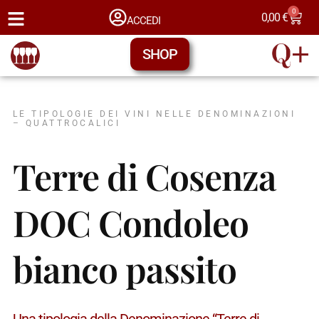
0
0,00
€
ACCEDI
SHOP
LE TIPOLOGIE DEI VINI NELLE DENOMINAZIONI
– QUATTROCALICI
Terre di Cosenza
DOC Condoleo
bianco passito
Una tipologia della Denominazione “Terre di