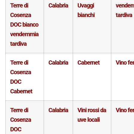
Terre di
Calabria
Uvaggi
vende
Cosenza
bianchi
tardiva
DOC bianco
vendemmia
tardiva
Terre di
Calabria
Cabernet
Vino f
Cosenza
DOC
Cabernet
Terre di
Calabria
Vini rossi da
Vino f
Cosenza
uve locali
DOC