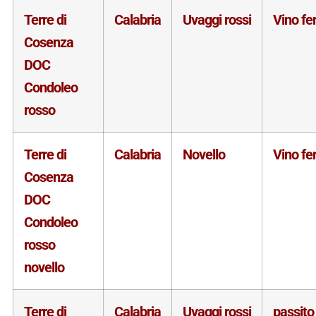
Terre di
Calabria
Uvaggi rossi
Vino f
Cosenza
DOC
Condoleo
rosso
Terre di
Calabria
Novello
Vino f
Cosenza
DOC
Condoleo
rosso
novello
Terre di
Calabria
Uvaggi rossi
passito