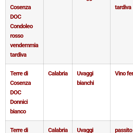
Cosenza
tardiva
DOC
Condoleo
rosso
vendemmia
tardiva
Terre di
Calabria
Uvaggi
Vino f
Cosenza
bianchi
DOC
Donnici
bianco
Terre di
Calabria
Uvaggi
passito