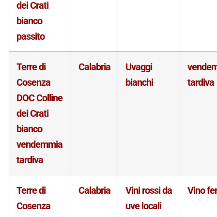
dei Crati
bianco
passito
Terre di
Calabria
Uvaggi
vende
Cosenza
bianchi
tardiva
DOC Colline
dei Crati
bianco
vendemmia
tardiva
Terre di
Calabria
Vini rossi da
Vino f
Cosenza
uve locali