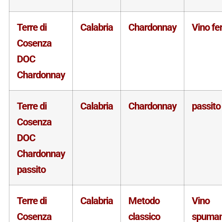
Terre di
Calabria
Chardonnay
Vino f
Cosenza
DOC
Chardonnay
Terre di
Calabria
Chardonnay
passito
Cosenza
DOC
Chardonnay
passito
Terre di
Calabria
Metodo
Vino
Cosenza
classico
spuman