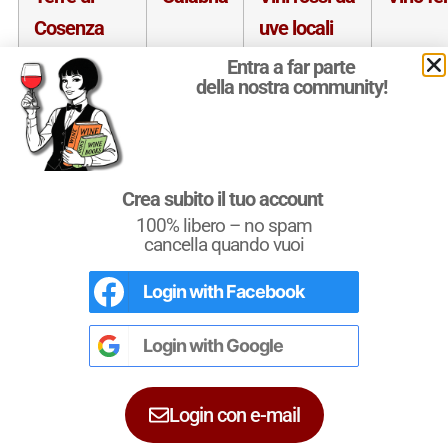
Cosenza
uve locali
DOC
Entra a far parte
della nostra community!
Donnici
Magliocco
Terre di
Calabria
Vini rossi da
Vino f
Crea subito il tuo account
Cosenza
uve locali
100% libero – no spam
cancella quando vuoi
DOC
Donnici
Login with
Facebook
L'Italia del Vino
Magliocco
Nel libro le
Regioni del Vino d’Italia
con
tutte le
Denominazioni
, e le
cartine
riserva
Login with
Google
dettagliate
per le
DOCG
e le
DOC
di
ciascuna zona vinicola all’interno delle
singole regioni.
Terre di
Calabria
Vini rosati
Vino f
Login con e-mail
Cosenza