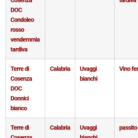
DOC
Condoleo
rosso
vendemmia
tardiva
Terre di
Calabria
Uvaggi
Vino f
Cosenza
bianchi
DOC
Donnici
bianco
Terre di
Calabria
Uvaggi
passito
Cosenza
bianchi