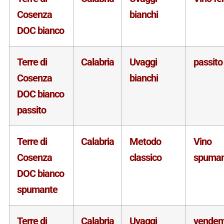
Cosenza
bianchi
DOC bianco
Terre di
Calabria
Uvaggi
passito
Cosenza
bianchi
DOC bianco
passito
Terre di
Calabria
Metodo
Vino
Cosenza
classico
spuman
DOC bianco
spumante
Terre di
Calabria
Uvaggi
vende