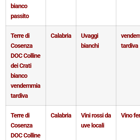
bianco
passito
Terre di
Calabria
Uvaggi
vende
Cosenza
bianchi
tardiva
DOC Colline
dei Crati
bianco
vendemmia
tardiva
Terre di
Calabria
Vini rossi da
Vino f
Cosenza
uve locali
DOC Colline