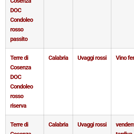
Cosenza
DOC
Condoleo
rosso
passito
Terre di
Calabria
Uvaggi rossi
Vino f
Cosenza
DOC
Condoleo
rosso
riserva
Terre di
Calabria
Uvaggi rossi
vende
Cosenza
tardiva