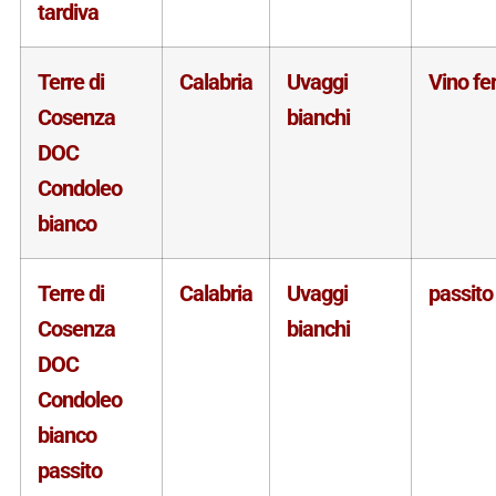
tardiva
Terre di
Calabria
Uvaggi
Vino f
Cosenza
bianchi
DOC
Condoleo
bianco
Terre di
Calabria
Uvaggi
passito
Cosenza
bianchi
DOC
Condoleo
bianco
passito