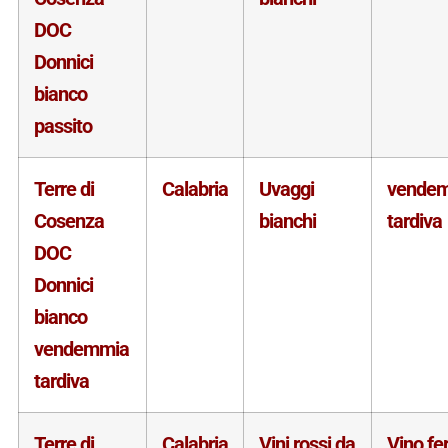
DOC
Donnici
bianco
passito
Terre di
Calabria
Uvaggi
vende
Cosenza
bianchi
tardiva
DOC
Donnici
bianco
vendemmia
tardiva
Terre di
Calabria
Vini rossi da
Vino f