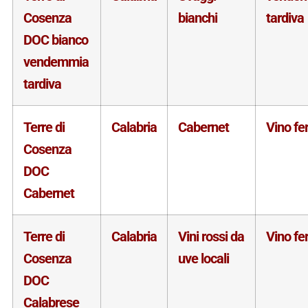
Cosenza
bianchi
tardiva
DOC bianco
vendemmia
tardiva
Terre di
Calabria
Cabernet
Vino f
Cosenza
DOC
Cabernet
Terre di
Calabria
Vini rossi da
Vino f
Cosenza
uve locali
DOC
Calabrese