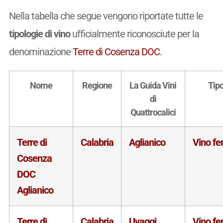
Nella tabella che segue vengono riportate tutte le
tipologie di vino
ufficialmente riconosciute per la
denominazione
Terre di Cosenza DOC
.
Nome
Regione
La Guida Vini
Tip
di
Quattrocalici
Terre di
Calabria
Aglianico
Vino f
Cosenza
DOC
Aglianico
Terre di
Calabria
Uvaggi
Vino f