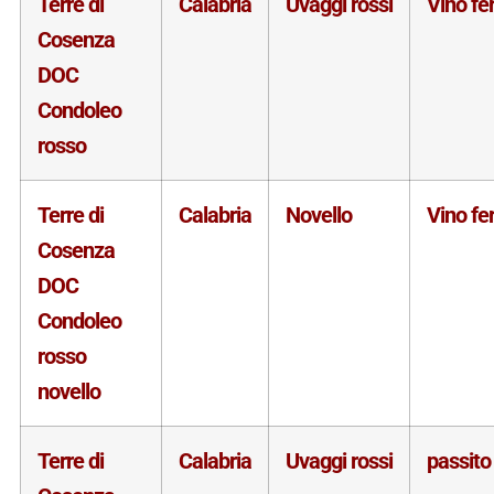
Terre di
Calabria
Uvaggi rossi
Vino f
Cosenza
DOC
Condoleo
rosso
Terre di
Calabria
Novello
Vino f
Cosenza
DOC
Condoleo
rosso
novello
Terre di
Calabria
Uvaggi rossi
passito