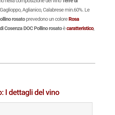
rano nella composizione del vino
Terre di
Gaglioppo, Aglianico, Calabrese min.60%. Le
llino rosato
prevedono un colore
Rosa
 di Cosenza DOC Pollino rosato
è
caratteristico
,
 I dettagli del vino