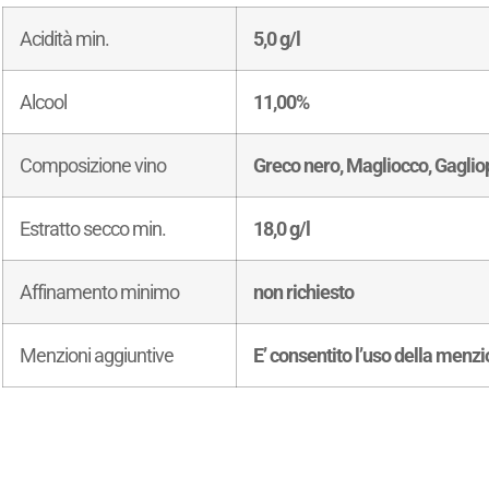
Acidità min.
5,0 g/l
Alcool
11,00%
Composizione vino
Greco nero, Magliocco, Gaglio
Estratto secco min.
18,0 g/l
Affinamento minimo
non richiesto
Menzioni aggiuntive
E’ consentito l’uso della menz