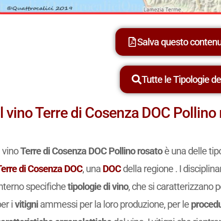
Salva questo conten
Tutte le Tipologie dei
Il vino Terre di Cosenza DOC Pollino
l vino
Terre di Cosenza DOC Pollino rosato
è una delle tip
Terre di Cosenza DOC
, una
DOC
della regione . I discipli
interno specifiche
tipologie di vino
, che si caratterizzano p
er i
vitigni
ammessi per la loro produzione, per le
procedu