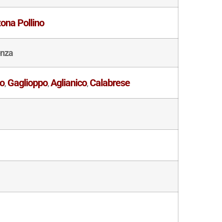
ona Pollino
enza
no
Gaglioppo
Aglianico
Calabrese
,
,
,