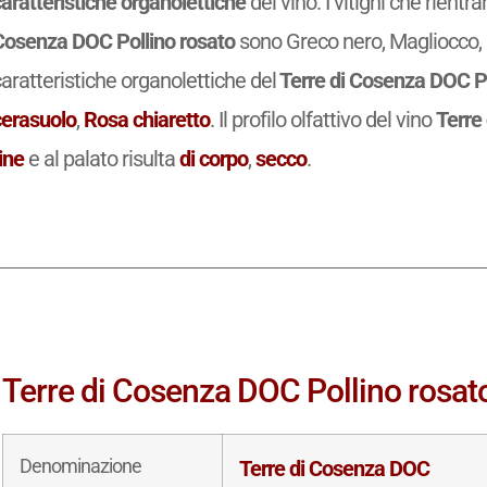
aratteristiche organolettiche
del vino. I vitigni che rient
Cosenza DOC Pollino rosato
sono Greco nero, Magliocco, 
aratteristiche organolettiche del
Terre di Cosenza DOC Po
cerasuolo
,
Rosa chiaretto
. Il profilo olfattivo del vino
Terre
ine
e al palato risulta
di corpo
,
secco
.
Terre di Cosenza DOC Pollino rosato:
Denominazione
Terre di Cosenza DOC