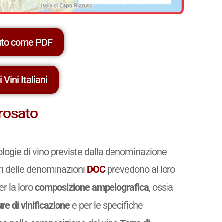
uto come PDF
 Vini Italiani
 rosato
ologie di vino previste dalla denominazione
nari delle denominazioni
DOC
prevedono al loro
er la loro
composizione ampelografica
, ossia
re di vinificazione
e per le specifiche