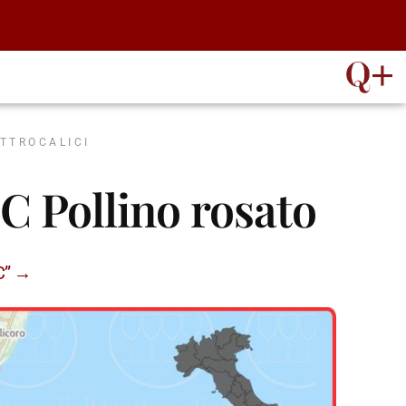
ATTROCALICI
C Pollino rosato
OC” →