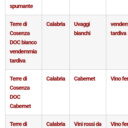
spumante
Terre di
Calabria
Uvaggi
vende
Cosenza
bianchi
tardiva
DOC bianco
vendemmia
tardiva
Terre di
Calabria
Cabernet
Vino f
Cosenza
DOC
Cabernet
Terre di
Calabria
Vini rossi da
Vino f