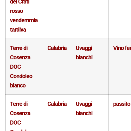
dei Crati
rosso
vendemmia
tardiva
Terre di
Calabria
Uvaggi
Vino f
Cosenza
bianchi
DOC
Condoleo
bianco
Terre di
Calabria
Uvaggi
passito
Cosenza
bianchi
DOC