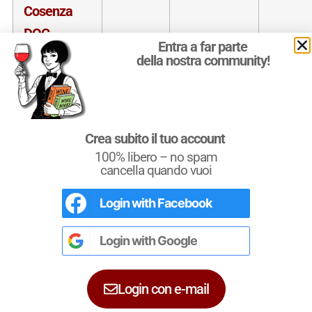
Cosenza
DOC
Entra a far parte
Donnici
della nostra community!
rosso
riserva
Crea subito il tuo account
Terre di
Calabria
Uvaggi rossi
vende
100% libero – no spam
Cosenza
tardiva
cancella quando vuoi
DOC
Login with
Facebook
L'Italia del Vino
Donnici
Nel libro le
Regioni del Vino d’Italia
con
rosso
tutte le
Denominazioni
, e le
cartine
Login with
Google
dettagliate
per le
DOCG
e le
DOC
di
vendemmia
ciascuna zona vinicola all’interno delle
tardiva
singole regioni.
Login con e-mail