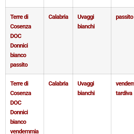
Terre di
Calabria
Uvaggi
passito
Cosenza
bianchi
DOC
Donnici
bianco
passito
Terre di
Calabria
Uvaggi
vende
Cosenza
bianchi
tardiva
DOC
Donnici
bianco
vendemmia