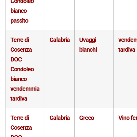
Condoleo
bianco
passito
Terre di
Calabria
Uvaggi
vende
Cosenza
bianchi
tardiva
DOC
Condoleo
bianco
vendemmia
tardiva
Terre di
Calabria
Greco
Vino f
Cosenza