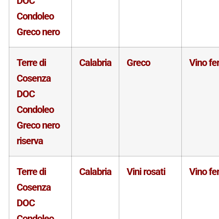
DOC
Condoleo
Greco nero
Terre di
Calabria
Greco
Vino f
Cosenza
DOC
Condoleo
Greco nero
riserva
Terre di
Calabria
Vini rosati
Vino f
Cosenza
DOC
Condoleo