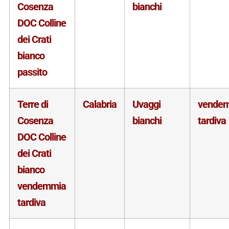
Cosenza
bianchi
DOC Colline
dei Crati
bianco
passito
Terre di
Calabria
Uvaggi
vende
Cosenza
bianchi
tardiva
DOC Colline
dei Crati
bianco
vendemmia
tardiva