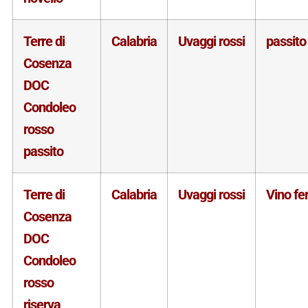
Terre di
Calabria
Uvaggi rossi
passito
Cosenza
DOC
Condoleo
rosso
passito
Terre di
Calabria
Uvaggi rossi
Vino f
Cosenza
DOC
Condoleo
rosso
riserva