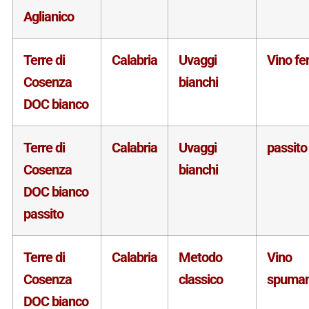
Aglianico
Terre di
Calabria
Uvaggi
Vino f
Cosenza
bianchi
DOC bianco
Terre di
Calabria
Uvaggi
passito
Cosenza
bianchi
DOC bianco
passito
Terre di
Calabria
Metodo
Vino
Cosenza
classico
spuman
DOC bianco