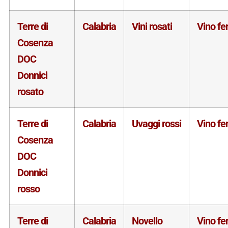
Terre di
Calabria
Vini rosati
Vino f
Cosenza
DOC
Donnici
rosato
Terre di
Calabria
Uvaggi rossi
Vino f
Cosenza
DOC
Donnici
rosso
Terre di
Calabria
Novello
Vino f