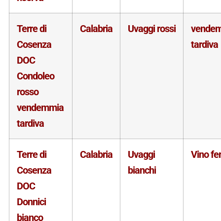
Terre di
Calabria
Uvaggi rossi
vende
Cosenza
tardiva
DOC
Condoleo
rosso
vendemmia
tardiva
Terre di
Calabria
Uvaggi
Vino f
Cosenza
bianchi
DOC
Donnici
bianco