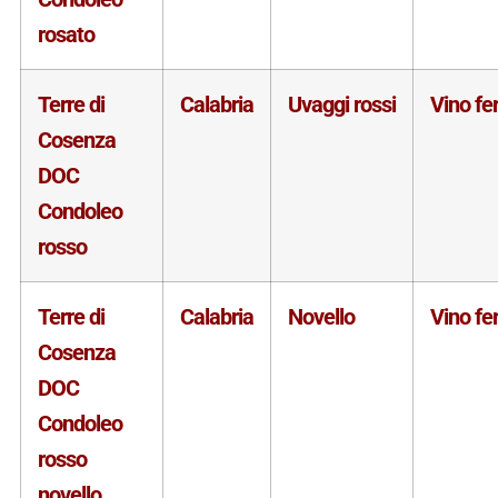
rosato
Terre di
Calabria
Uvaggi rossi
Vino f
Cosenza
DOC
Condoleo
rosso
Terre di
Calabria
Novello
Vino f
Cosenza
DOC
Condoleo
rosso
novello