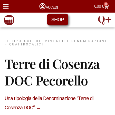
0
0,00
€
ACCEDI
SHOP
LE TIPOLOGIE DEI VINI NELLE DENOMINAZIONI
– QUATTROCALICI
Terre di Cosenza
DOC Pecorello
Una tipologia della Denominazione “Terre di
Cosenza DOC” →