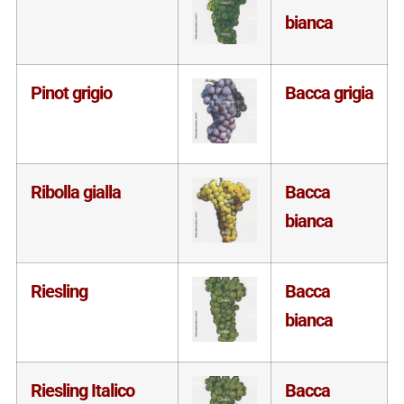
bianca
Pinot grigio
Bacca grigia
Ribolla gialla
Bacca
bianca
Riesling
Bacca
bianca
Riesling Italico
Bacca