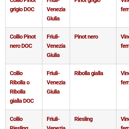
Collio Pinot
Friuli-
Pinot grigio
Vin
grigio DOC
Venezia
fer
Giulia
Collio Pinot
Friuli-
Pinot nero
Vin
nero DOC
Venezia
fer
Giulia
Collio
Friuli-
Ribolla gialla
Vin
Ribolla o
Venezia
fer
Ribolla
Giulia
gialla DOC
Collio
Friuli-
Riesling
Vin
Riesling
Venezia
fer