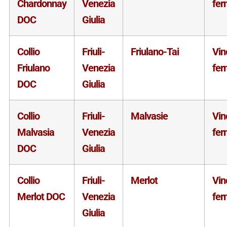
Chardonnay
Venezia
fer
DOC
Giulia
Collio
Friuli-
Friulano-Tai
Vin
Friulano
Venezia
fer
DOC
Giulia
Collio
Friuli-
Malvasie
Vin
Malvasia
Venezia
fer
DOC
Giulia
Collio
Friuli-
Merlot
Vin
Merlot DOC
Venezia
fer
Giulia