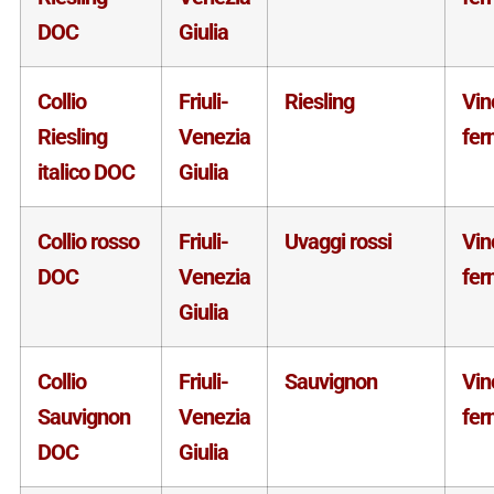
DOC
Giulia
Collio
Friuli-
Riesling
Vin
Riesling
Venezia
fer
italico DOC
Giulia
Collio rosso
Friuli-
Uvaggi rossi
Vin
DOC
Venezia
fer
Giulia
Collio
Friuli-
Sauvignon
Vin
Sauvignon
Venezia
fer
DOC
Giulia