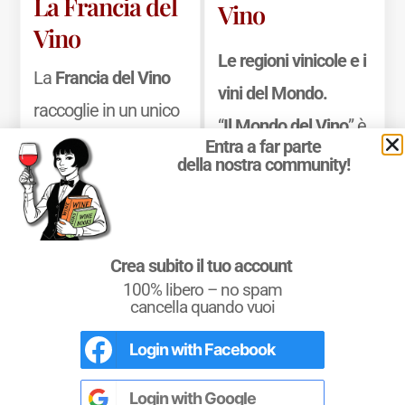
La Francia del
Vino
Vino
Le regioni vinicole e i
La
Francia del Vino
vini del Mondo.
raccoglie in un unico
“
Il Mondo del Vino
” è
volume tutte le
Entra a far parte
il libro ideale per
della nostra community!
informazioni
avvicinarsi
essenziali
all’
Enografia
dell’enografia
Mondiale
, ossia alla
Crea subito il tuo account
francese, offrendo
Geografia del Vino
100% libero – no spam
una guida precisa e
cancella quando vuoi
nel Mondo, ed
consultabile dei
Login with
Facebook
approfondire la
L'Italia del Vino
territori. Il libro unisce
Nel libro le
Regioni del Vino d’Italia
con
propria conoscenza
tutte le
Denominazioni
, e le
cartine
Login with
Google
le informazioni