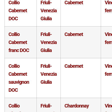
Collio
Friuli-
Cabernet
Vin
Cabernet
Venezia
fer
DOC
Giulia
Collio
Friuli-
Cabernet
Vin
Cabernet
Venezia
fer
franc DOC
Giulia
Collio
Friuli-
Cabernet
Vin
Cabernet
Venezia
fer
sauvignon
Giulia
DOC
Collio
Friuli-
Chardonnay
Vin