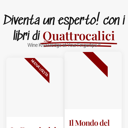
Diventa un esperto! con i
Quattrocalici
libri di
®
Wine Knowledge at Your Fingertips
BESTSELLER
NUOVA USCITA
Il Mondo del