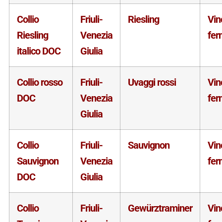
Collio
Friuli-
Riesling
Vin
Riesling
Venezia
fer
italico DOC
Giulia
Collio rosso
Friuli-
Uvaggi rossi
Vin
DOC
Venezia
fer
Giulia
Collio
Friuli-
Sauvignon
Vin
Sauvignon
Venezia
fer
DOC
Giulia
Collio
Friuli-
Gewürztraminer
Vin