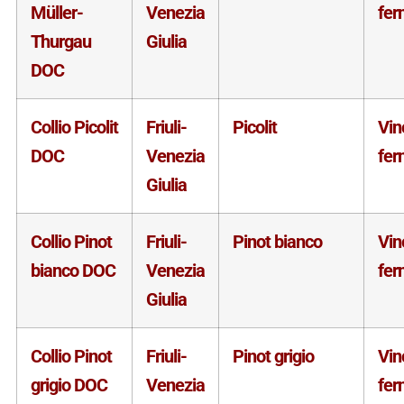
Müller-
Venezia
fer
Thurgau
Giulia
DOC
Collio Picolit
Friuli-
Picolit
Vin
DOC
Venezia
fer
Giulia
Collio Pinot
Friuli-
Pinot bianco
Vin
bianco DOC
Venezia
fer
Giulia
Collio Pinot
Friuli-
Pinot grigio
Vin
grigio DOC
Venezia
fer