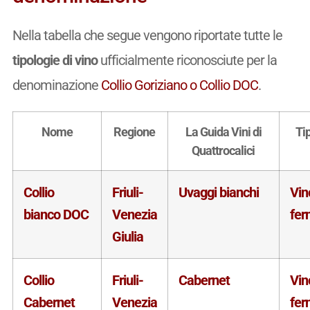
Nella tabella che segue vengono riportate tutte le
tipologie di vino
ufficialmente riconosciute per la
denominazione
Collio Goriziano o Collio DOC
.
Nome
Regione
La Guida Vini di
Ti
Quattrocalici
Collio
Friuli-
Uvaggi bianchi
Vin
bianco DOC
Venezia
fer
Giulia
Collio
Friuli-
Cabernet
Vin
Cabernet
Venezia
fer