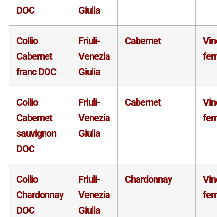
DOC
Giulia
Collio
Friuli-
Cabernet
Vin
Cabernet
Venezia
fer
franc DOC
Giulia
Collio
Friuli-
Cabernet
Vin
Cabernet
Venezia
fer
sauvignon
Giulia
DOC
Collio
Friuli-
Chardonnay
Vin
Chardonnay
Venezia
fer
DOC
Giulia