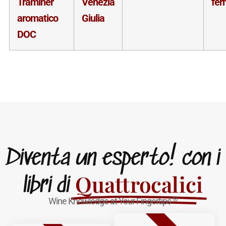
Traminer
Venezia
fer
aromatico
Giulia
DOC
Diventa un esperto! con i
Quattrocalici
libri di
®
Wine Knowledge at Your Fingertips