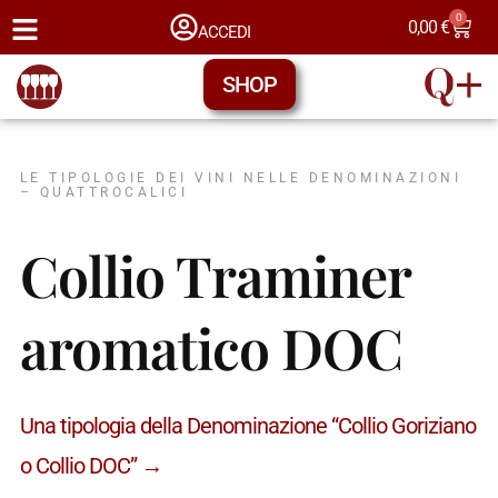
0
0,00
€
ACCEDI
SHOP
LE TIPOLOGIE DEI VINI NELLE DENOMINAZIONI
– QUATTROCALICI
Collio Traminer
aromatico DOC
Una tipologia della Denominazione “Collio Goriziano
o Collio DOC” →