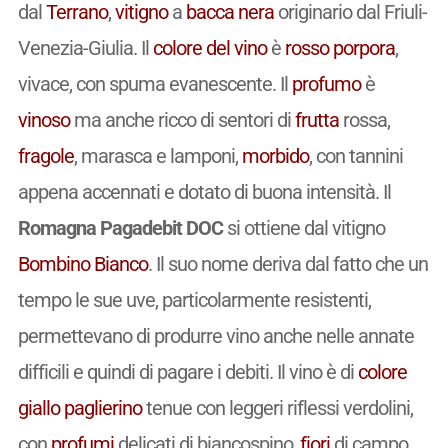
dal
Terrano
,
vitigno
a
bacca nera
originario dal Friuli-
Venezia-Giulia. Il
colore del vino
è
rosso porpora
,
vivace, con spuma evanescente. Il
profumo
è
vinoso
ma anche ricco di sentori di
frutta
rossa,
fragole
, marasca e lamponi,
morbido
, con tannini
appena accennati e dotato di buona intensità. Il
Romagna Pagadebit DOC
si ottiene dal vitigno
Bombino Bianco
. Il suo nome deriva dal fatto che un
tempo le sue uve, particolarmente resistenti,
permettevano di produrre vino anche nelle annate
difficili e quindi di pagare i debiti. Il vino è di
colore
giallo paglierino
tenue con leggeri riflessi verdolini,
con
profumi
delicati di biancospino,
fiori
di campo,