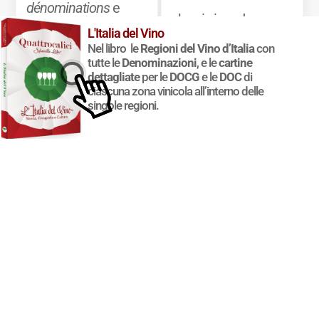
dénominations
e
che vi si producono.
classements
, oltre a
L'Italia del Vino
Nel libro le
Regioni del Vino d’Italia
con
Mostra di più
una sintesi chiara
tutte le
Denominazioni
, e le
cartine
dettagliate
per le
DOCG
e le
DOC
di
delle principali
ciascuna zona vinicola all’interno delle
singole regioni.
caratteristiche
organolettiche dei
vini delle diverse
zone.
Mostra di più