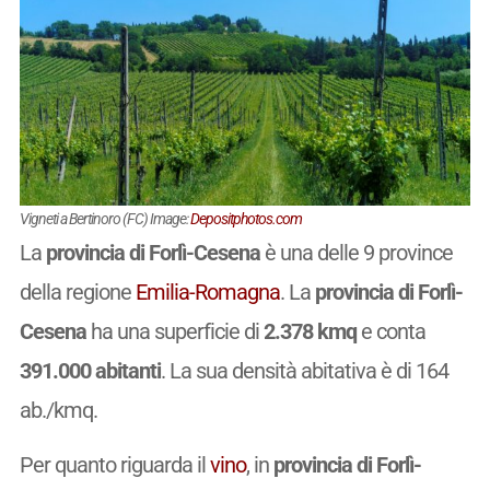
Vigneti a Bertinoro (FC) Image:
Depositphotos.com
La
provincia di Forlì-Cesena
è una delle 9 province
della regione
Emilia-Romagna
. La
provincia di Forlì-
Cesena
ha una superficie di
2.378 kmq
e conta
391.000 abitanti
. La sua densità abitativa è di 164
ab./kmq.
Per quanto riguarda il
vino
, in
provincia di Forlì-