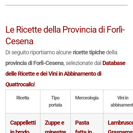
Le Ricette della Provincia di Forlì-
Cesena
Di seguito riportiamo alcune
ricette tipiche
della
provincia di Forlì-Cesena
, selezionate dal
Database
delle Ricette e dei Vini in Abbinamento di
Quattrocalici
.
Ricetta
Tipo
Merceologia
Vini in
portata
abbinamen
Cappelletti
Zuppe e
Pasta
Lambrusc
in brodo
minestre
fatta in
Grasparos