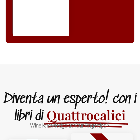
Diventa un esperto! con i
Quattrocalici
libri di
®
Wine Knowledge at Your Fingertips