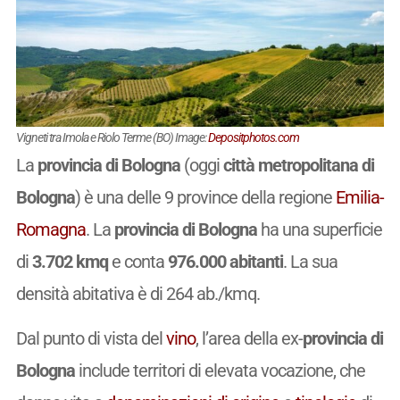
Vigneti tra Imola e Riolo Terme (BO) Image:
Depositphotos.com
La
provincia di Bologna
(oggi
città metropolitana di
Bologna
) è una delle 9 province della regione
Emilia-
Romagna
. La
provincia di Bologna
ha una superficie
di
3.702 kmq
e conta
976.000 abitanti
. La sua
densità abitativa è di 264 ab./kmq.
Dal punto di vista del
vino
, l’area della ex-
provincia di
Bologna
include territori di elevata vocazione, che