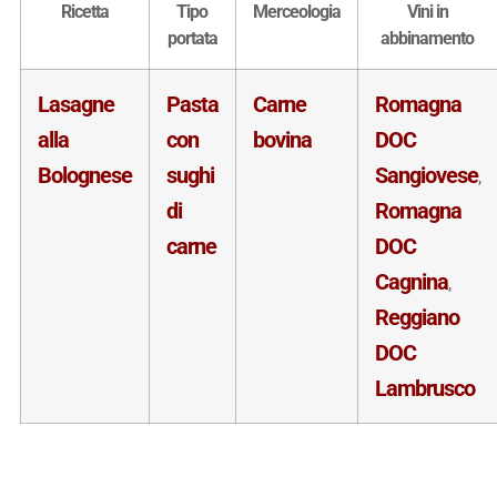
Ricetta
Tipo
Merceologia
Vini in
portata
abbinamento
Lasagne
Pasta
Carne
Romagna
alla
con
bovina
DOC
Bolognese
sughi
Sangiovese
,
di
Romagna
carne
DOC
Cagnina
,
Reggiano
DOC
Lambrusco