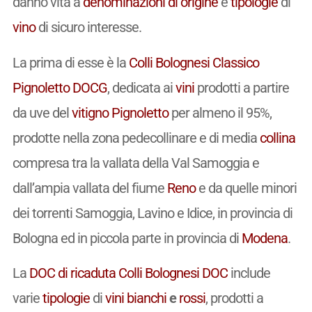
danno vita a
denominazioni di origine
e
tipologie
di
vino
di sicuro interesse.
La prima di esse è la
Colli Bolognesi Classico
Pignoletto
DOCG
, dedicata ai
vini
prodotti a partire
da uve del
vitigno
Pignoletto
per almeno il 95%,
prodotte nella zona pedecollinare e di media
collina
compresa tra la vallata della Val Samoggia e
dall’ampia vallata del fiume
Reno
e da quelle minori
dei torrenti Samoggia, Lavino e Idice, in provincia di
Bologna ed in piccola parte in provincia di
Modena
.
La
DOC di ricaduta
Colli Bolognesi
DOC
include
varie
tipologie
di
vini
bianchi
e
rossi
, prodotti a