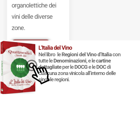
organolettiche dei
vini delle diverse
zone.
Mostra di più
L'Italia del Vino
Nel libro le
Regioni del Vino d’Italia
con
tutte le
Denominazioni
, e le
cartine
dettagliate
per le
DOCG
e le
DOC
di
ciascuna zona vinicola all’interno delle
singole regioni.
© 2011-2025 Marcello Leder. All rights reserved. | ® Quattrocalici
Marchio Reg. | P.IVA 03921390245
Condizioni d'uso
|
Privacy Policy
|
Cookie Policy
|
Preferenze
cookie