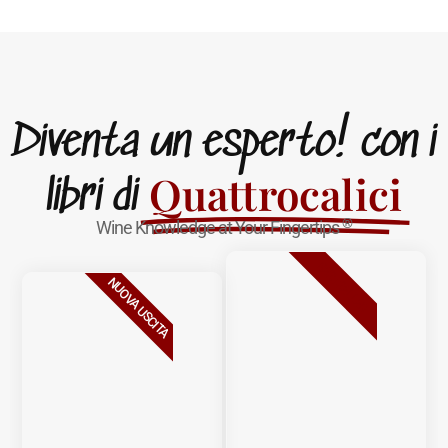
Diventa un esperto! con i
Quattrocalici
libri di
®
Wine Knowledge at Your Fingertips
BESTSELLER
NUOVA USCITA