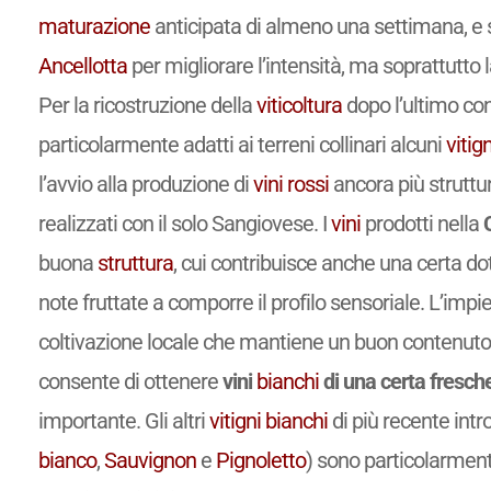
maturazione
anticipata di almeno una settimana, e 
Ancellotta
per migliorare l’intensità, ma soprattutto l
Per la ricostruzione della
viticoltura
dopo l’ultimo con
particolarmente adatti ai terreni collinari alcuni
vitign
l’avvio alla produzione di
vini
rossi
ancora più struttur
realizzati con il solo Sangiovese. I
vini
prodotti nella
buona
struttura
, cui contribuisce anche una certa dot
note fruttate a comporre il profilo sensoriale. L’impi
coltivazione locale che mantiene un buon contenut
consente di ottenere
vini
bianchi
di una certa fresch
importante. Gli altri
vitigni
bianchi
di più recente intr
bianco
,
Sauvignon
e
Pignoletto
) sono particolarmente