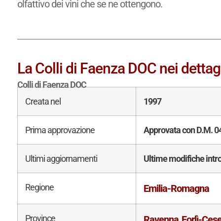
olfattivo dei vini che se ne ottengono.
La Colli di Faenza DOC nei dettag
Colli di Faenza DOC
Creata nel
1997
Prima approvazione
Approvata con D.M. 04
Ultimi aggiornamenti
Ultime modifiche intr
Regione
Emilia-Romagna
Province
Ravenna
Forlì-Ces
,