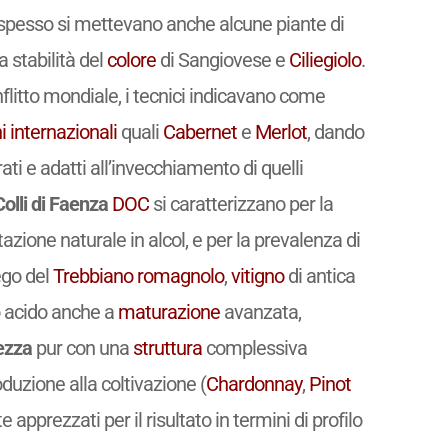
spesso si mettevano anche alcune piante di
a stabilità del
colore
di Sangiovese e
Ciliegiolo
.
flitto mondiale, i tecnici indicavano come
i
internazionali
quali
Cabernet
e
Merlot
, dando
ati e adatti all’invecchiamento di quelli
Colli di Faenza
DOC
si caratterizzano per la
azione naturale in alcol, e per la prevalenza di
ego del
Trebbiano romagnolo
,
vitigno
di antica
o acido anche a
maturazione
avanzata,
ezza
pur con una
struttura
complessiva
oduzione alla coltivazione (
Chardonnay
,
Pinot
 apprezzati per il risultato in termini di profilo