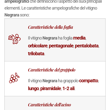
ampelografici
che definiscono l’aspetto dei suoi principali
elementi. Le caratteristiche ampelografiche del vitigno
Negrara
sono:
Caratteristiche della foglia
media
Il vitigno
Negrara
ha foglia
,
orbicolare
pentagonale
pentalobata
,
,
,
trilobata
.
Caratteristiche del grappolo
compatto
Il vitigno
Negrara
ha grappolo
,
lungo
piramidale
1-2 ali
,
,
.
Caratteristiche dell'acino