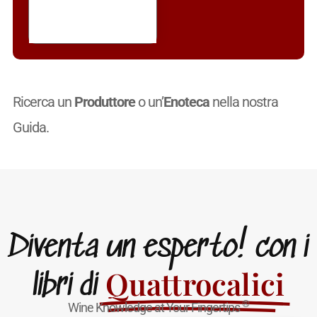
Ricerca un
Produttore
o un’
Enoteca
nella nostra
Guida.
Diventa un esperto! con i
Quattrocalici
libri di
®
Wine Knowledge at Your Fingertips