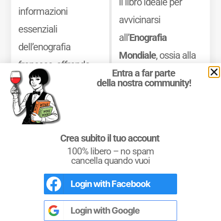
il libro ideale per
informazioni
avvicinarsi
essenziali
all’
Enografia
dell’enografia
Mondiale
, ossia alla
francese, offrendo
Geografia del Vino
Entra a far parte
una guida precisa e
della nostra community!
nel Mondo, ed
consultabile dei
approfondire la
territori. Il libro unisce
propria conoscenza
le informazioni
Crea subito il tuo account
delle
zone vinicole
100% libero – no spam
generali a dati
cancella quando vuoi
dei paesi produttori
geografici puntuali e
di vino, delle
Login with
Facebook
Conoscere i Vitigni
dettagliati, con
denominazioni
, dei
Il Libro di Quattrocalici dedicato ai vitigni
elenchi completi di
italiani e internazionali.
Login with
Google
vitigni
che vi si
450 Vitigni d’Italia e del Mondo con i loro