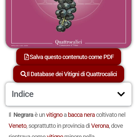
Salva questo contenuto come PDF
Il Database dei Vitigni di Quattrocalici
Indice
Il
Negrara
è un
vitigno
a
bacca nera
coltivato nel
Veneto
, soprattutto in provincia di
Verona
, dove
rientrava come
vitigno
minore nella