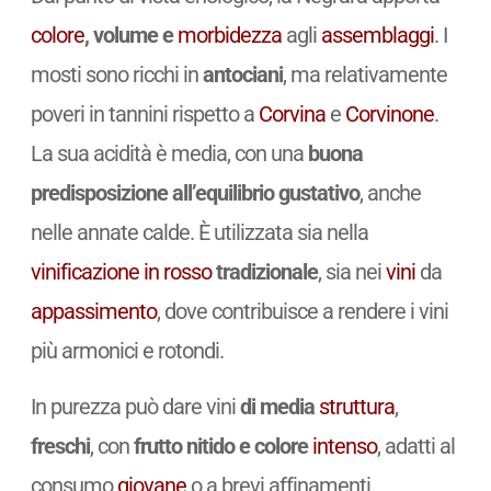
colore
, volume e
morbidezza
agli
assemblaggi
. I
mosti sono ricchi in
antociani
, ma relativamente
poveri in tannini rispetto a
Corvina
e
Corvinone
.
La sua acidità è media, con una
buona
predisposizione all’equilibrio gustativo
, anche
nelle annate calde. È utilizzata sia nella
vinificazione in rosso
tradizionale
, sia nei
vini
da
appassimento
, dove contribuisce a rendere i vini
più armonici e rotondi.
In purezza può dare vini
di media
struttura
,
freschi
, con
frutto nitido e colore
intenso
, adatti al
consumo
giovane
o a brevi affinamenti.