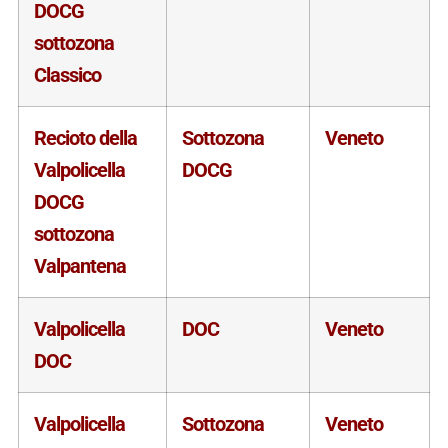
DOCG
sottozona
Classico
Recioto della
Sottozona
Veneto
Valpolicella
DOCG
DOCG
sottozona
Valpantena
Valpolicella
DOC
Veneto
DOC
Valpolicella
Sottozona
Veneto