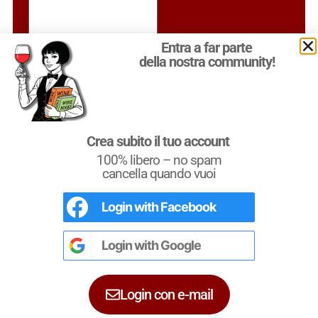
Entra a far parte
della nostra community!
Crea subito il tuo account
100% libero – no spam
cancella quando vuoi
Ricerca un
Produttore
o un’
Enoteca
nella nostra
Guida.
Login with
Facebook
Conoscere i Vitigni
Il Libro di Quattrocalici dedicato ai vitigni
italiani e internazionali.
Login with
Google
450 Vitigni d’Italia e del Mondo con i loro
dati, illustrazioni e grafici.
Login con e-mail