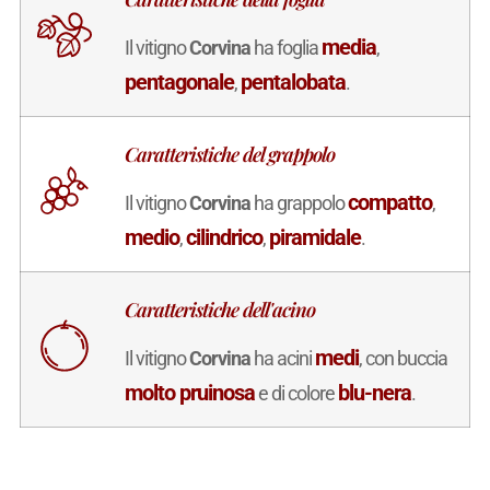
media
Il vitigno
Corvina
ha foglia
,
pentagonale
pentalobata
,
.
Caratteristiche del grappolo
compatto
Il vitigno
Corvina
ha grappolo
,
medio
cilindrico
piramidale
,
,
.
Caratteristiche dell'acino
medi
Il vitigno
Corvina
ha acini
, con buccia
molto pruinosa
blu-nera
e di colore
.