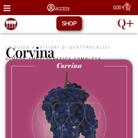
0
0,00
€
ACCEDI
SHOP
Corvina
LA GUIDA AI VITIGNI DI QUATTROCALICI
SCHEDA AMPELOGRAFICA COMPLETA