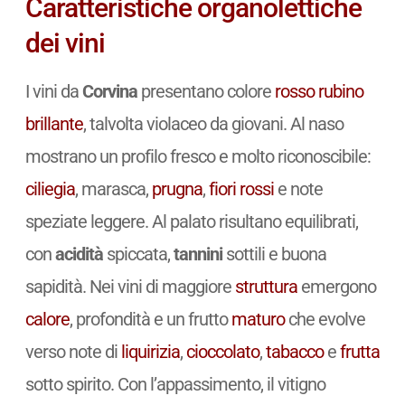
Caratteristiche organolettiche
dei vini
I vini da
Corvina
presentano colore
rosso rubino
brillante
, talvolta violaceo da giovani. Al naso
mostrano un profilo fresco e molto riconoscibile:
ciliegia
, marasca,
prugna
,
fiori rossi
e note
speziate leggere. Al palato risultano equilibrati,
con
acidità
spiccata,
tannini
sottili e buona
sapidità. Nei vini di maggiore
struttura
emergono
calore
, profondità e un frutto
maturo
che evolve
verso note di
liquirizia
,
cioccolato
,
tabacco
e
frutta
sotto spirito. Con l’appassimento, il vitigno