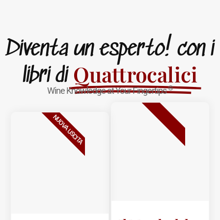
Diventa un esperto! con i
Quattrocalici
libri di
®
Wine Knowledge at Your Fingertips
BESTSELLER
NUOVA USCITA