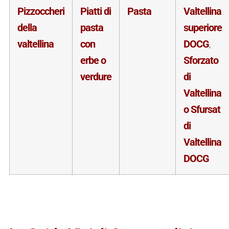
Pizzoccheri
Piatti di
Pasta
Valtellina
della
pasta
superiore
valtellina
con
DOCG
,
erbe o
Sforzato
verdure
di
Valtellina
o Sfursat
di
Valtellina
DOCG