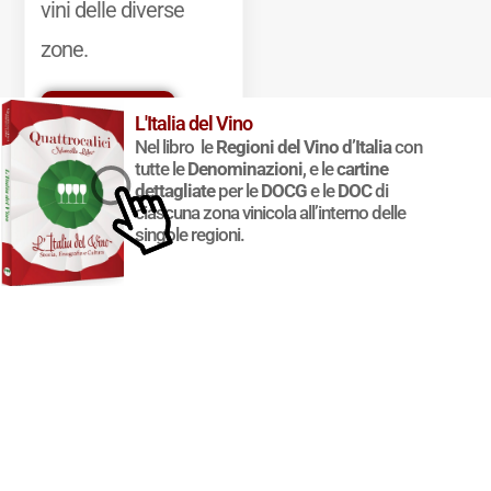
vini delle diverse
zone.
Mostra di più
L'Italia del Vino
Nel libro le
Regioni del Vino d’Italia
con
tutte le
Denominazioni
, e le
cartine
dettagliate
per le
DOCG
e le
DOC
di
ciascuna zona vinicola all’interno delle
singole regioni.
© 2011-2025 Marcello Leder. All rights reserved. | ® Quattrocalici
Marchio Reg. | P.IVA 03921390245
Condizioni d'uso
|
Privacy Policy
|
Cookie Policy
|
Preferenze
cookie