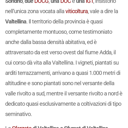
Sondrio
,
due
DOCG
,
una
DOC
e
una
IGT
, insistono
nell’unica zona vocata alla
viticoltura
, vale a dire la
Valtellina
. Il territorio della provincia è quasi
completamente montuoso, come testimoniato
anche dalla bassa densità abitativa, ed è
attraversato da est verso ovest dal fiume Adda, il
cui corso dà vita alla Valtellina. I vigneti, piantati su
arditi terrazzamenti, arrivano a quasi 1.000 metri di
altitudine e sono piantati sono nel versante della
valle rivolto a sud, mentre il versante rivolto a nord è
dedicato quasi esclusivamente a coltivazioni di tipo
seminativo.