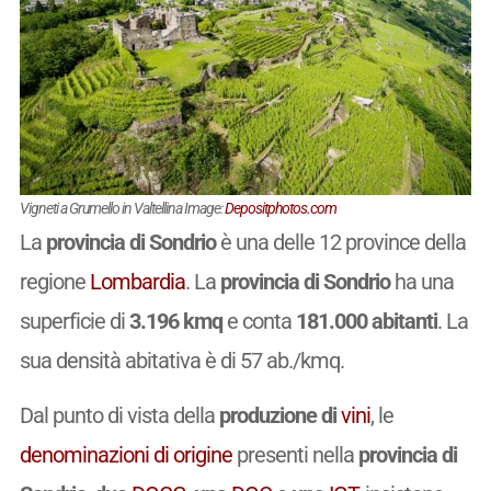
Vigneti a Grumello in Valtellina Image:
Depositphotos.com
La
provincia di Sondrio
è una delle 12 province della
regione
Lombardia
. La
provincia di Sondrio
ha una
superficie di
3.196 kmq
e conta
181.000 abitanti
. La
sua densità abitativa è di 57 ab./kmq.
Dal punto di vista della
produzione di
vini
, le
denominazioni di origine
presenti nella
provincia di