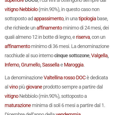
vitigno
Nebbiolo
(min.90%), in questo caso non
sottoposto ad
appassimento
, in una
tipologia
base,
che richiede un
affinamento
minimo di 24 mesi, dei
quali almeno 12 in botte di legno, e
riserva
, con un
affinamento
minimo di 36 mesi. La denominazione
racchiude al suo interno
cinque sottozone
,
Valgella
,
Inferno
,
Grumello
,
Sassella
e
Maroggia
.
La denominazione
Valtellina rosso
DOC
è dedicata
al
vino
più
giovane
prodotto sempre a partire dal
vitigno
Nebbiolo (min.90%), sottoposto a
maturazione
minima di soli 6 mesi a partire dal 1.
Dicembre dell’anno della
vendemmia
.