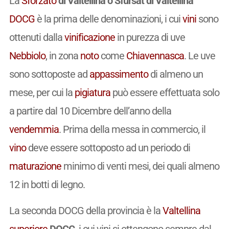
La
Sforzato
di Valtellina o Sfursat di Valtellina
DOCG
è la prima delle denominazioni, i cui
vini
sono
ottenuti dalla
vinificazione
in purezza di uve
Nebbiolo
, in zona
noto
come
Chiavennasca
. Le uve
sono sottoposte ad
appassimento
di almeno un
mese, per cui la
pigiatura
può essere effettuata solo
a partire dal 10 Dicembre dell’anno della
vendemmia
. Prima della messa in commercio, il
vino
deve essere sottoposto ad un periodo di
maturazione
minimo di venti mesi, dei quali almeno
12 in botti di legno.
La seconda DOCG della provincia è la
Valtellina
superiore
DOCG
, i cui vini si ottengono sempre dal