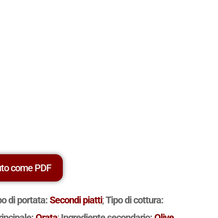
uto come PDF
po di portata:
Secondi piatti
;
Tipo di cottura:
rincipale:
Orata
;
Ingrediente secondario:
Olive