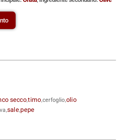
ento
nco
secco
timo
olio
,
,cerfoglio,
sale
pepe
iva,
,