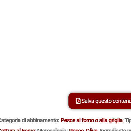
Salva questo conten
Categoria di abbinamento:
Pesce al forno o alla griglia
;
Ti
Cottura al Forno
;
Merceologia:
Pesce
,
Olive
;
Ingrediente p