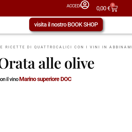
0
ACCEDI
0,00
€
visita il nostro BOOK SHOP
LE RICETTE DI QUATTROCALICI CON I VINI IN ABBINA
Orata alle olive
Marino superiore DOC
on il vino