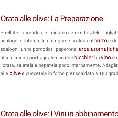
Orata alle olive: La Preparazione
Spellate i pomodori, eliminate i semi e tritateli. Tagliat
burro
scalogni e tritateli. In un tegame scaldate il
e due
erbe aromatich
scalogni, unite pomodori, peperone,
bicchieri
vino
alcuni minuti poi bagnate con due
di
e u
l’orata, salatela e pepatela poco internamente. Adagiatel
olive
alle
e cuocetela in forno preriscaldato a 180 grad
Orata alle olive: I Vini in abbinamento