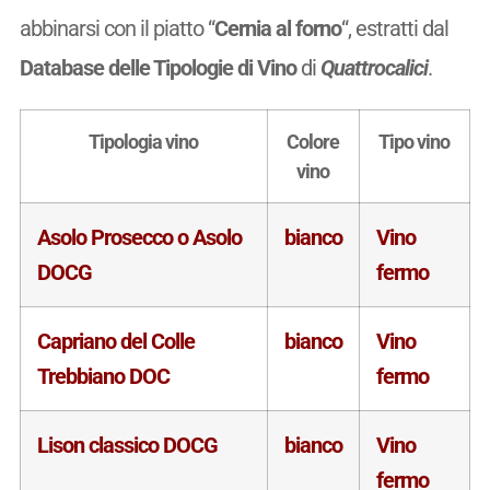
abbinarsi con il piatto “
Cernia al forno
“, estratti dal
Database delle Tipologie di Vino
di
Quattrocalici
.
Tipologia vino
Colore
Tipo vino
vino
Asolo Prosecco o Asolo
bianco
Vino
DOCG
fermo
Capriano del Colle
bianco
Vino
Trebbiano DOC
fermo
Lison classico DOCG
bianco
Vino
fermo