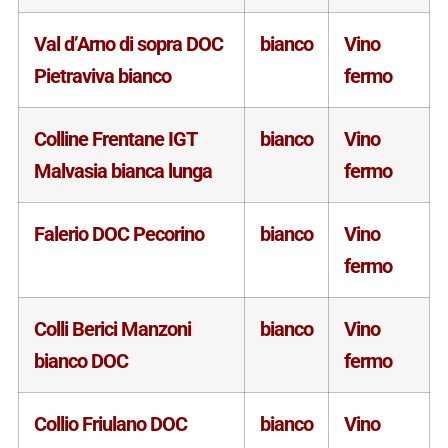
Val d’Arno di sopra DOC
bianco
Vino
Pietraviva bianco
fermo
Colline Frentane IGT
bianco
Vino
Malvasia bianca lunga
fermo
Falerio DOC Pecorino
bianco
Vino
fermo
Colli Berici Manzoni
bianco
Vino
bianco DOC
fermo
Collio Friulano DOC
bianco
Vino