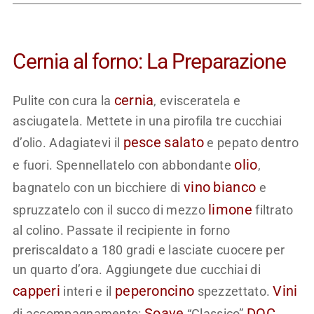
Cernia al forno: La Preparazione
cernia
Pulite con cura la
, evisceratela e
asciugatela. Mettete in una pirofila tre cucchiai
pesce
salato
d’olio. Adagiatevi il
e pepato dentro
olio
e fuori. Spennellatelo con abbondante
,
vino
bianco
bagnatelo con un bicchiere di
e
limone
spruzzatelo con il succo di mezzo
filtrato
al colino. Passate il recipiente in forno
preriscaldato a 180 gradi e lasciate cuocere per
un quarto d’ora. Aggiungete due cucchiai di
capperi
peperoncino
Vini
interi e il
spezzettato.
Soave
DOC
di accompagnamento:
“Classico”
,