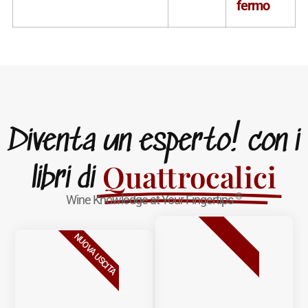
fermo
Diventa un esperto! con i
Quattrocalici
libri di
®
Wine Knowledge at Your Fingertips
BESTSELLER
NUOVA USCITA