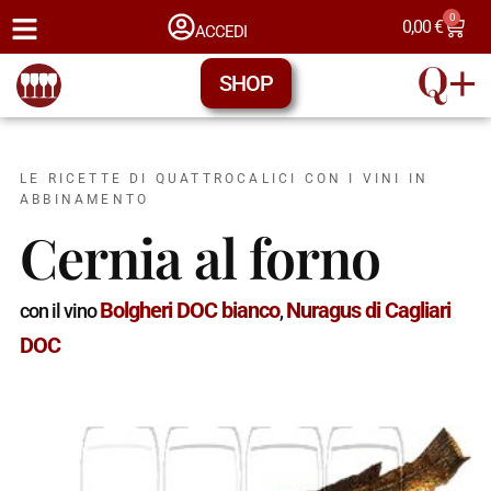
0
0,00
€
ACCEDI
SHOP
LE RICETTE DI QUATTROCALICI CON I VINI IN
ABBINAMENTO
Cernia al forno
Bolgheri DOC bianco
Nuragus di Cagliari
con il vino
,
DOC