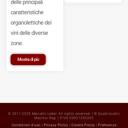
delle principali
caratteristiche
organolettiche dei
vini delle diverse
zone.
Mostra di più
© 2011-2025 Marcello Leder. All rights reserved. | ® Quattrocalici
Marchio Reg. | P.IVA 03921390245
Condizioni d'uso
|
Privacy Policy
|
Cookie Policy
|
Preferenze