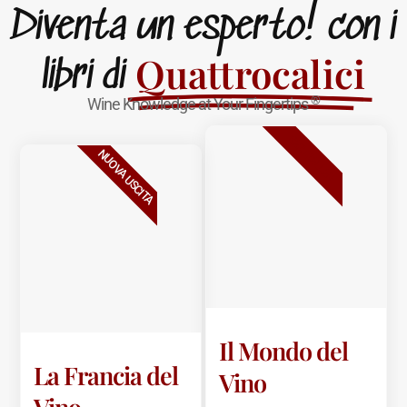
Diventa un esperto! con i
Quattrocalici
libri di
®
Wine Knowledge at Your Fingertips
BESTSELLER
NUOVA USCITA
Il Mondo del
La Francia del
Vino
Vino