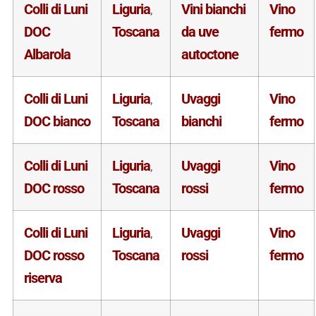
Colli di Luni
Liguria
Vini bianchi
Vino
,
DOC
Toscana
da uve
fermo
Albarola
autoctone
Colli di Luni
Liguria
Uvaggi
Vino
,
DOC bianco
Toscana
bianchi
fermo
Colli di Luni
Liguria
Uvaggi
Vino
,
DOC rosso
Toscana
rossi
fermo
Colli di Luni
Liguria
Uvaggi
Vino
,
DOC rosso
Toscana
rossi
fermo
riserva