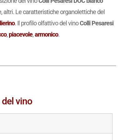
osizione del vino
Colli Pesaresi DOC bianco
altri. Le caratteristiche organolettiche del
lierino
. Il profilo olfattivo del vino
Colli Pesaresi
cco
,
piacevole
,
armonico
.
 del vino