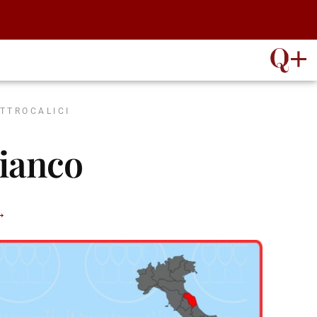
ATTROCALICI
bianco
→