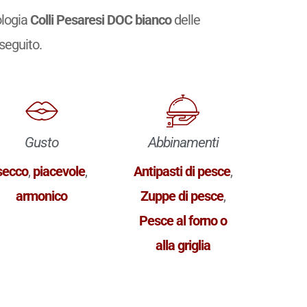
ologia
Colli Pesaresi DOC bianco
delle
 seguito.
Gusto
Abbinamenti
secco
,
piacevole
,
Antipasti di pesce
,
armonico
Zuppe di pesce
,
Pesce al forno o
alla griglia