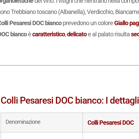
organolettiche
del vino. I vitigni che rientrano nella comp
ono Trebbiano toscano (Albanella), Verdicchio, Biancame, 
Colli Pesaresi DOC bianco
prevedono un colore
Giallo pag
DOC bianco
è
caratteristico
,
delicato
e al palato risulta
se
Colli Pesaresi DOC bianco: I dettagli
Denominazione
Colli Pesaresi DOC