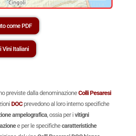
uto come PDF
 Vini Italiani
vino previste dalla denominazione
Colli Pesaresi
zioni
DOC
prevedono al loro interno specifiche
ione ampelografica
, ossia per i
vitigni
cazione
e per le specifiche
caratteristiche