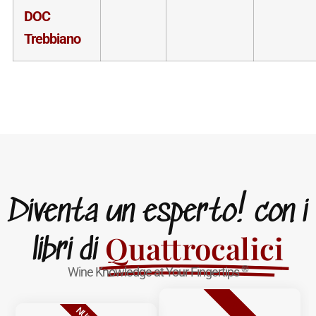
DOC
Trebbiano
Diventa un esperto! con i
Quattrocalici
libri di
®
Wine Knowledge at Your Fingertips
BESTSELLER