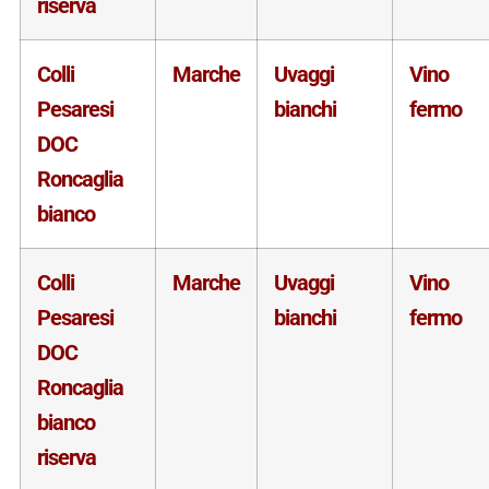
riserva
Colli
Marche
Uvaggi
Vino
Pesaresi
bianchi
fermo
DOC
Roncaglia
bianco
Colli
Marche
Uvaggi
Vino
Pesaresi
bianchi
fermo
DOC
Roncaglia
bianco
riserva