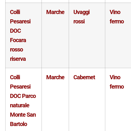
Colli
Marche
Uvaggi
Vino
Pesaresi
rossi
fermo
DOC
Focara
rosso
riserva
Colli
Marche
Cabernet
Vino
Pesaresi
fermo
DOC Parco
naturale
Monte San
Bartolo