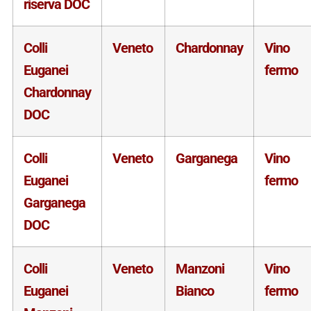
riserva DOC
Colli
Veneto
Chardonnay
Vino
Euganei
fermo
Chardonnay
DOC
Colli
Veneto
Garganega
Vino
Euganei
fermo
Garganega
DOC
Colli
Veneto
Manzoni
Vino
Euganei
Bianco
fermo