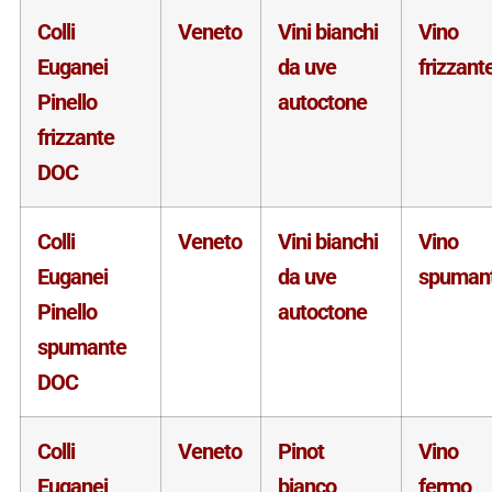
Colli
Veneto
Vini bianchi
Vino
Euganei
da uve
frizzant
Pinello
autoctone
frizzante
DOC
Colli
Veneto
Vini bianchi
Vino
Euganei
da uve
spuman
Pinello
autoctone
spumante
DOC
Colli
Veneto
Pinot
Vino
Euganei
bianco
fermo