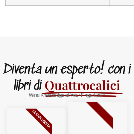
Diventa un esperto! con i
Quattrocalici
libri di
®
Wine Knowledge at Your Fingertips
BESTSELLER
NUOVA USCITA