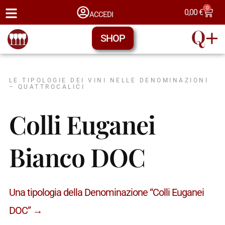
0
0,00
€
ACCEDI
SHOP
LE TIPOLOGIE DEI VINI NELLE DENOMINAZIONI
– QUATTROCALICI
Colli Euganei
Bianco DOC
Una tipologia della Denominazione “Colli Euganei
DOC” →