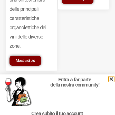
delle principali
caratteristiche
organolettiche dei
vini delle diverse
zone.
Mostra di più
Entra a far parte
della nostra community!
© 2011-2025 Marcello Leder. All rights reserved. | ® Quattrocalici
Crea subito il tuo account
Marchio Reg. | P.IVA 03921390245