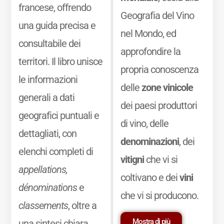
francese, offrendo
Geografia del Vino
una guida precisa e
nel Mondo, ed
consultabile dei
approfondire la
territori. Il libro unisce
propria conoscenza
le informazioni
delle
zone vinicole
generali a dati
dei paesi produttori
geografici puntuali e
di vino, delle
dettagliati, con
denominazioni
, dei
elenchi completi di
vitigni
che vi si
appellations,
coltivano e dei
vini
dénominations
e
che vi si producono.
classements
, oltre a
Mostra di più
una sintesi chiara