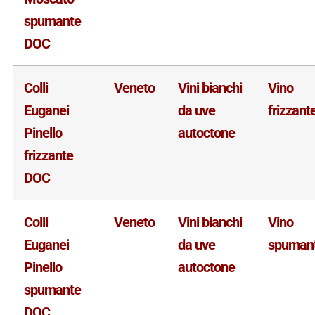
spumante
DOC
Colli
Veneto
Vini bianchi
Vino
Euganei
da uve
frizzant
Pinello
autoctone
frizzante
DOC
Colli
Veneto
Vini bianchi
Vino
Euganei
da uve
spuman
Pinello
autoctone
spumante
DOC