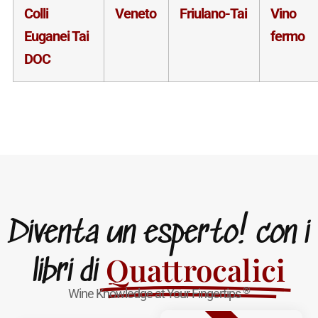
Colli
Veneto
Friulano-Tai
Vino
Euganei Tai
fermo
DOC
Diventa un esperto! con i
Quattrocalici
libri di
®
Wine Knowledge at Your Fingertips