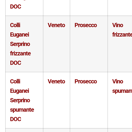
DOC
Colli
Veneto
Prosecco
Vino
Euganei
frizzant
Serprino
frizzante
DOC
Colli
Veneto
Prosecco
Vino
Euganei
spuman
Serprino
spumante
DOC