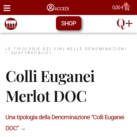
0
0,00
€
ACCEDI
SHOP
LE TIPOLOGIE DEI VINI NELLE DENOMINAZIONI
– QUATTROCALICI
Colli Euganei
Merlot DOC
Una tipologia della Denominazione “Colli Euganei
DOC” →