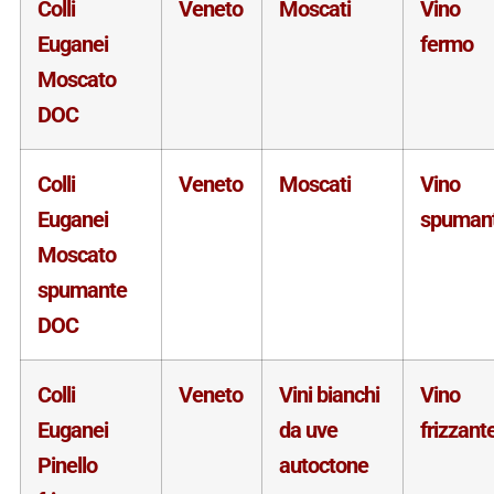
Colli
Veneto
Moscati
Vino
Euganei
fermo
Moscato
DOC
Colli
Veneto
Moscati
Vino
Euganei
spuman
Moscato
spumante
DOC
Colli
Veneto
Vini bianchi
Vino
Euganei
da uve
frizzant
Pinello
autoctone