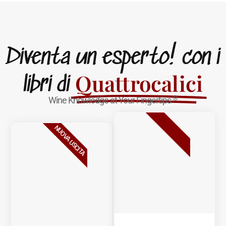
Diventa un esperto! con i
Quattrocalici
libri di
®
Wine Knowledge at Your Fingertips
BESTSELLER
NUOVA USCITA