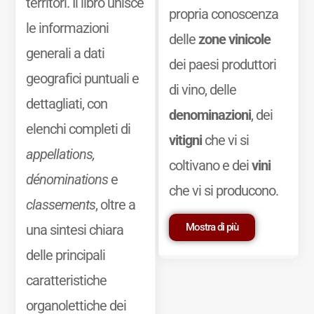
territori. Il libro unisce
propria conoscenza
le informazioni
delle
zone vinicole
generali a dati
dei paesi produttori
geografici puntuali e
di vino, delle
dettagliati, con
denominazioni
, dei
elenchi completi di
vitigni
che vi si
appellations,
coltivano e dei
vini
dénominations
e
che vi si producono.
classements
, oltre a
Mostra di più
una sintesi chiara
delle principali
caratteristiche
organolettiche dei