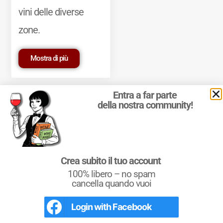
vini delle diverse
zone.
Mostra di più
Entra a far parte
della nostra community!
© 2011-2025 Marcello Leder. All rights reserved. | ® Quattrocalici
Crea subito il tuo account
Marchio Reg. | P.IVA 03921390245
100% libero – no spam
Condizioni d'uso
|
Privacy Policy
|
Cookie Policy
|
Preferenze
cookie
cancella quando vuoi
Login with
Facebook
L'Italia del Vino
Nel libro le
Regioni del Vino d’Italia
con