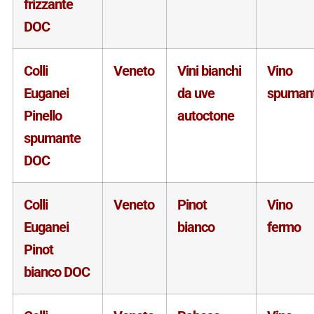
frizzante
DOC
Colli
Veneto
Vini bianchi
Vino
Euganei
da uve
spuman
Pinello
autoctone
spumante
DOC
Colli
Veneto
Pinot
Vino
Euganei
bianco
fermo
Pinot
bianco DOC