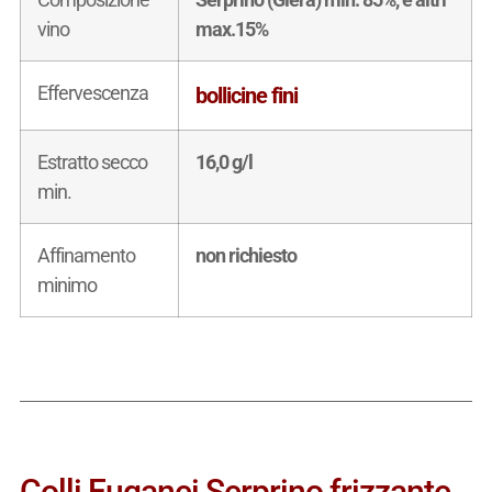
vino
max.15%
Effervescenza
bollicine fini
Estratto secco
16,0 g/l
min.
Affinamento
non richiesto
minimo
Colli Euganei Serprino frizzante