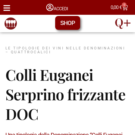
0
0,00
€
ACCEDI
SHOP
LE TIPOLOGIE DEI VINI NELLE DENOMINAZIONI
– QUATTROCALICI
Colli Euganei
Serprino frizzante
DOC
Una tipologia della Denominazione “Colli Euganei