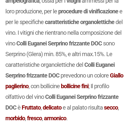
ampelografica
, ossia per i
vitigni
ammessi per la
loro produzione, per le
procedure di vinificazione
e
per le specifiche
caratteristiche organolettiche
del
vino. I vitigni che rientrano nella composizione del
vino
Colli Euganei Serprino frizzante DOC
sono
Serprino (Glera) min. 85%, e altri max.15%. Le
caratteristiche organolettiche del
Colli Euganei
Serprino frizzante DOC
prevedono un colore
Giallo
paglierino
, con bollicine
bollicine fini
; Il profilo
olfattivo del vino
Colli Euganei Serprino frizzante
DOC
è
Fruttato
,
delicato
e al palato risulta
secco
,
morbido
,
fresco
,
armonico
.