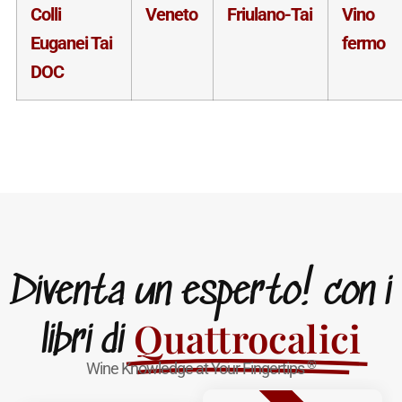
Colli
Veneto
Friulano-Tai
Vino
Euganei Tai
fermo
DOC
Diventa un esperto! con i
Quattrocalici
libri di
®
Wine Knowledge at Your Fingertips