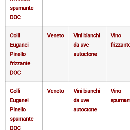
spumante
DOC
Colli
Veneto
Vini bianchi
Vino
Euganei
da uve
frizzant
Pinello
autoctone
frizzante
DOC
Colli
Veneto
Vini bianchi
Vino
Euganei
da uve
spuman
Pinello
autoctone
spumante
DOC