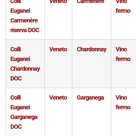
Colli
Veneto
Carmenère
Vino
Euganei
fermo
Carmenère
riserva DOC
Colli
Veneto
Chardonnay
Vino
Euganei
fermo
Chardonnay
DOC
Colli
Veneto
Garganega
Vino
Euganei
fermo
Garganega
DOC