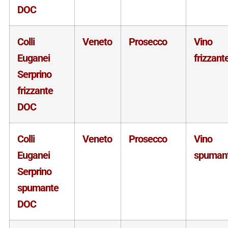
DOC
Colli
Veneto
Prosecco
Vino
Euganei
frizzant
Serprino
frizzante
DOC
Colli
Veneto
Prosecco
Vino
Euganei
spuman
Serprino
spumante
DOC