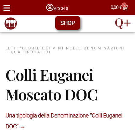
0
0,00
€
ACCEDI
SHOP
LE TIPOLOGIE DEI VINI NELLE DENOMINAZIONI
– QUATTROCALICI
Colli Euganei
Moscato DOC
Una tipologia della Denominazione “Colli Euganei
DOC” →