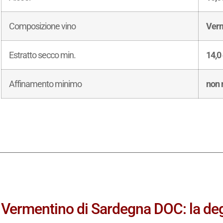
Composizione vino
Verm
Estratto secco min.
14,0 
Affinamento minimo
non 
Vermentino di Sardegna DOC: la deg