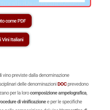
uto come PDF
 Vini Italiani
di vino previste dalla denominazione
isciplinari delle denominazioni
DOC
prevedono
zzano per la loro
composizione ampelografica
,
rocedure di vinificazione
e per le specifiche