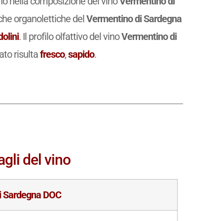
rano nella composizione del vino
Vermentino di
he organolettiche del
Vermentino di Sardegna
dolini
. Il profilo olfattivo del vino
Vermentino di
ato risulta
fresco
,
sapido
.
gli del vino
i Sardegna DOC