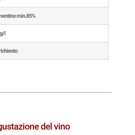
entino min.85%
g/l
richiesto
ustazione del vino