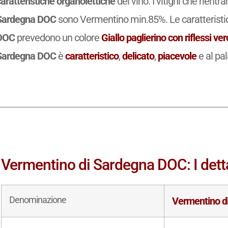
aratteristiche organolettiche
del vino. I vitigni che rient
Sardegna DOC
sono Vermentino min.85%. Le caratteristic
DOC
prevedono un colore
Giallo paglierino con riflessi ver
Sardegna DOC
è
caratteristico
,
delicato
,
piacevole
e al pal
Vermentino di Sardegna DOC: I detta
Denominazione
Vermentino d