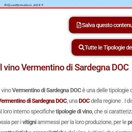
Salva questo conten
Tutte le Tipologie dei
Il vino Vermentino di Sardegna DOC
l vino
Vermentino di Sardegna DOC
è una delle tipologie 
Vermentino di Sardegna DOC
, una
DOC
della regione . I d
l loro interno specifiche
tipologie di vino
, che si caratteri
ssia per i
vitigni
ammessi per la loro produzione, per le
p