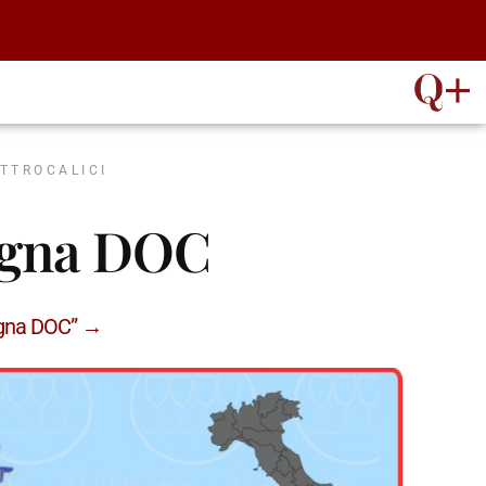
ATTROCALICI
egna DOC
egna DOC” →