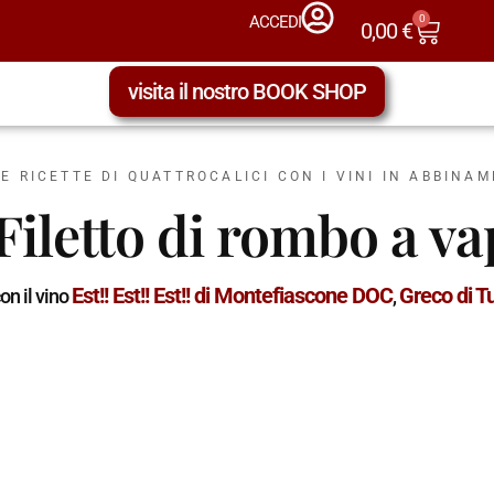
0
ACCEDI
0,00
€
visita il nostro BOOK SHOP
LE RICETTE DI QUATTROCALICI CON I VINI IN ABBINA
Filetto di rombo a v
Est!! Est!! Est!! di Montefiascone DOC
Greco di 
on il vino
,