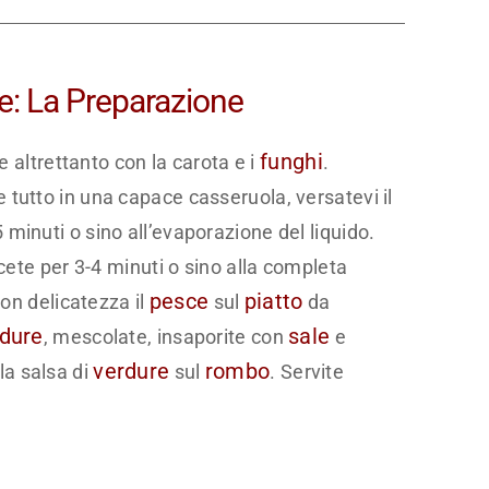
re: La Preparazione
funghi
te altrettanto con la carota e i
.
e tutto in una capace casseruola, versatevi il
minuti o sino all’evaporazione del liquido.
ocete per 3-4 minuti o sino alla completa
pesce
piatto
con delicatezza il
sul
da
dure
sale
, mescolate, insaporite con
e
verdure
rombo
la salsa di
sul
. Servite