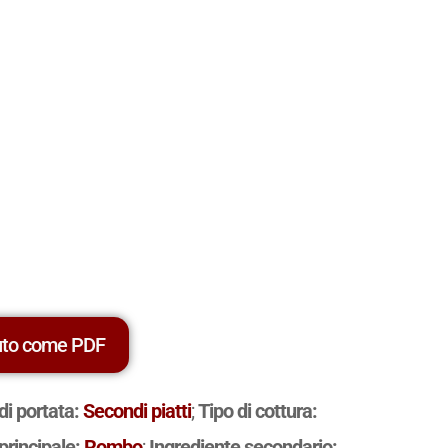
uto come PDF
di portata:
Secondi piatti
;
Tipo di cottura:
principale:
Rombo
;
Ingrediente secondario: