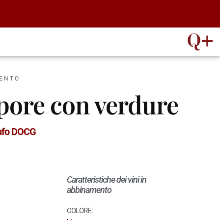
MENTO
apore con verdure
Tufo DOCG
Caratteristiche dei vini in
abbinamento
COLORE: