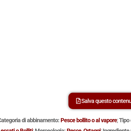
Salva questo conten
Categoria di abbinamento:
Pesce bollito o al vapore
;
Tipo 
essati o Bolliti
;
Merceologia:
Pesce
,
Ortaggi
;
Ingrediente 