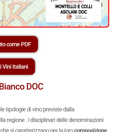
uto come PDF
 Vini Italiani
t Bianco DOC
e tipologie di vino previste dalla
la regione . I disciplinari delle denominazioni
, che si caratterizzano per la loro
composizione