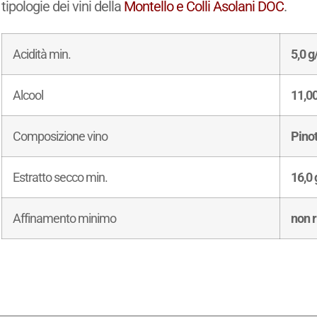
tipologie dei vini della
Montello e Colli Asolani DOC
.
Acidità min.
5,0 g/
Alcool
11,0
Composizione vino
Pino
Estratto secco min.
16,0 
Affinamento minimo
non r