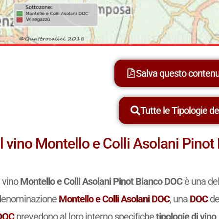
Salva questo conten
Tutte le Tipologie dei
Il vino Montello e Colli Asolani Pino
l vino
Montello e Colli Asolani Pinot Bianco DOC
è una dell
denominazione
Montello e Colli Asolani DOC
, una
DOC
del
DOC
prevedono al loro interno specifiche
tipologie di vino