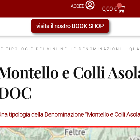
0
ACCEDI
0,00
€
visita il nostro BOOK SHOP
LE TIPOLOGIE DEI VINI NELLE DENOMINAZIONI – QU
Montello e Colli Aso
DOC
Una tipologia della Denominazione “Montello e Colli Aso