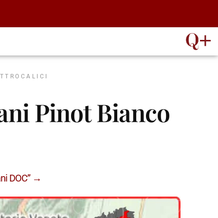
ATTROCALICI
lani Pinot Bianco
lani DOC” →