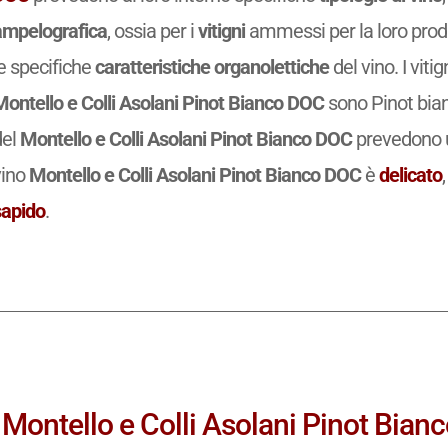
ampelografica
, ossia per i
vitigni
ammessi per la loro prod
e specifiche
caratteristiche organolettiche
del vino. I vit
Montello e Colli Asolani Pinot Bianco DOC
sono Pinot bian
del
Montello e Colli Asolani Pinot Bianco DOC
prevedono 
vino
Montello e Colli Asolani Pinot Bianco DOC
è
delicato
sapido
.
Montello e Colli Asolani Pinot Bianco