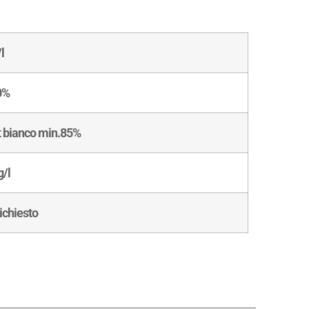
l
0%
t bianco min.85%
g/l
ichiesto