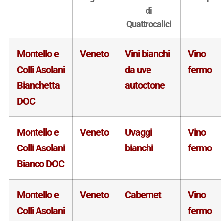
di
Quattrocalici
Montello e
Veneto
Vini bianchi
Vino
Colli Asolani
da uve
fermo
Bianchetta
autoctone
DOC
Montello e
Veneto
Uvaggi
Vino
Colli Asolani
bianchi
fermo
Bianco DOC
Montello e
Veneto
Cabernet
Vino
Colli Asolani
fermo