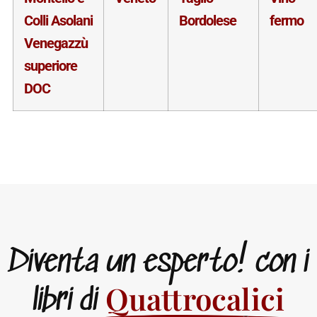
Colli Asolani
Bordolese
fermo
Venegazzù
superiore
DOC
Diventa un esperto! con i
Quattrocalici
libri di