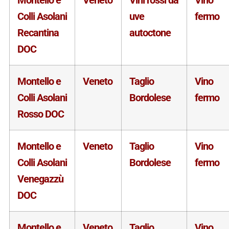
Colli Asolani
uve
fermo
Recantina
autoctone
DOC
Montello e
Veneto
Taglio
Vino
Colli Asolani
Bordolese
fermo
Rosso DOC
Montello e
Veneto
Taglio
Vino
Colli Asolani
Bordolese
fermo
Venegazzù
DOC
Montello e
Veneto
Taglio
Vino