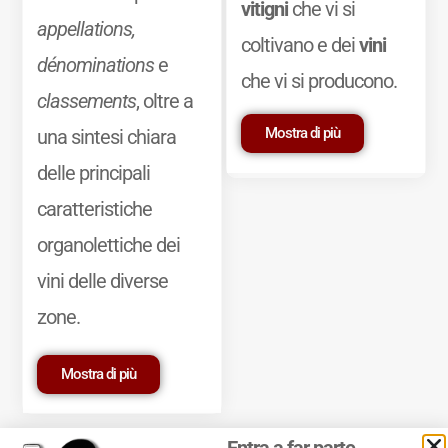
vitigni
che vi si
appellations,
coltivano e dei
vini
dénominations
e
che vi si producono.
classements
, oltre a
Mostra di più
una sintesi chiara
delle principali
caratteristiche
organolettiche dei
vini delle diverse
zone.
Mostra di più
Entra a far parte