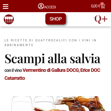
0
0,00
€
ACCEDI
SHOP
LE RICETTE DI QUATTROCALICI CON I VINI IN
ABBINAMENTO
Scampi alla salvia
Vermentino di Gallura DOCG
Erice DOC
con il vino
,
Catarratto