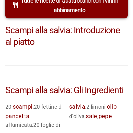
Tutte le ricette di Quattrocalici con i vini in
abbinamento
Scampi alla salvia: Introduzione
al piatto
Scampi alla salvia: Gli Ingredienti
scampi
salvia
olio
20
,20 fettine di
,2 limoni,
pancetta
sale
pepe
d’oliva,
,
affumicata,20 foglie di