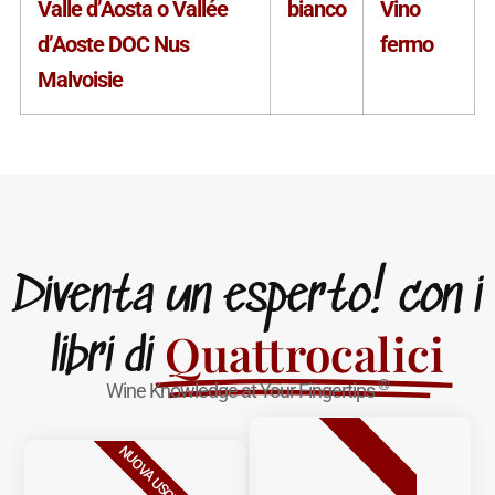
Valle d’Aosta o Vallée
bianco
Vino
d’Aoste DOC Nus
fermo
Malvoisie
Diventa un esperto! con i
Quattrocalici
libri di
®
Wine Knowledge at Your Fingertips
BESTSELLER
NUOVA USCITA