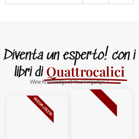
Diventa un esperto! con i
Quattrocalici
libri di
®
Wine Knowledge at Your Fingertips
BESTSELLER
NUOVA USCITA