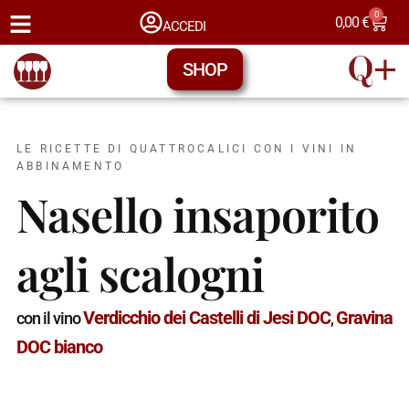
0
0,00
€
ACCEDI
SHOP
LE RICETTE DI QUATTROCALICI CON I VINI IN
ABBINAMENTO
Nasello insaporito
agli scalogni
Verdicchio dei Castelli di Jesi DOC
Gravina
con il vino
,
DOC bianco