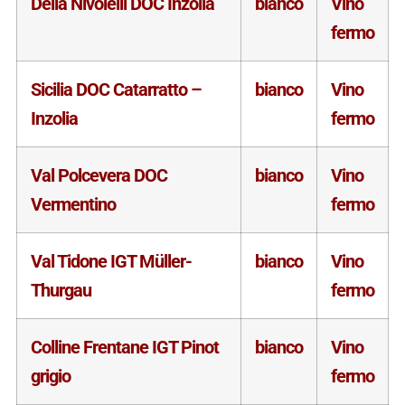
Delia Nivolelli DOC Inzolia
bianco
Vino
fermo
Sicilia DOC Catarratto –
bianco
Vino
Inzolia
fermo
Val Polcevera DOC
bianco
Vino
Vermentino
fermo
Val Tidone IGT Müller-
bianco
Vino
Thurgau
fermo
Colline Frentane IGT Pinot
bianco
Vino
grigio
fermo