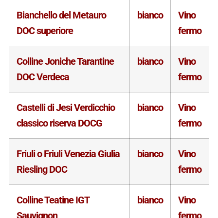
Bianchello del Metauro
bianco
Vino
DOC superiore
fermo
Colline Joniche Tarantine
bianco
Vino
DOC Verdeca
fermo
Castelli di Jesi Verdicchio
bianco
Vino
classico riserva DOCG
fermo
Friuli o Friuli Venezia Giulia
bianco
Vino
Riesling DOC
fermo
Colline Teatine IGT
bianco
Vino
Sauvignon
fermo