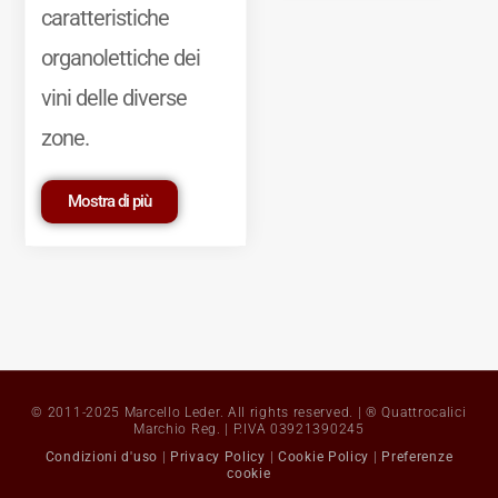
caratteristiche
organolettiche dei
vini delle diverse
zone.
Mostra di più
© 2011-2025 Marcello Leder. All rights reserved. | ® Quattrocalici
Marchio Reg. | P.IVA 03921390245
Condizioni d'uso
|
Privacy Policy
|
Cookie Policy
|
Preferenze
cookie