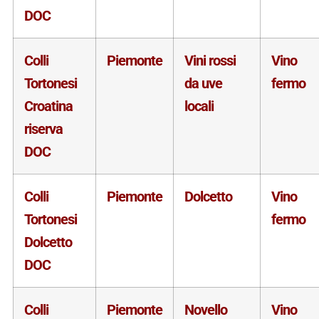
DOC
Colli
Piemonte
Vini rossi
Vino
Tortonesi
da uve
fermo
Croatina
locali
riserva
DOC
Colli
Piemonte
Dolcetto
Vino
Tortonesi
fermo
Dolcetto
DOC
Colli
Piemonte
Novello
Vino