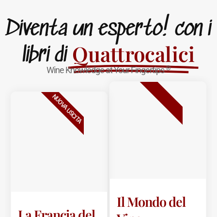
Diventa un esperto! con i
Quattrocalici
libri di
®
Wine Knowledge at Your Fingertips
BESTSELLER
NUOVA USCITA
Il Mondo del
La Francia del