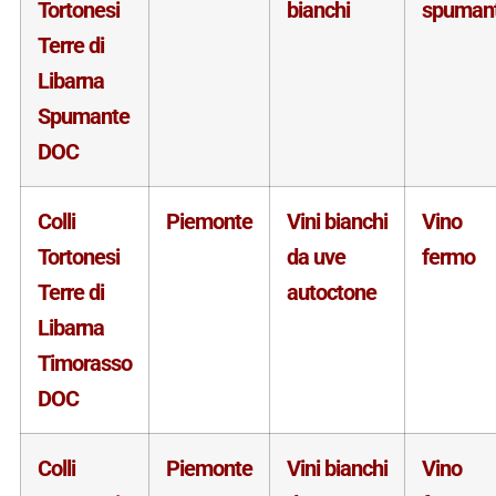
Tortonesi
bianchi
spuman
Terre di
Libarna
Spumante
DOC
Colli
Piemonte
Vini bianchi
Vino
Tortonesi
da uve
fermo
Terre di
autoctone
Libarna
Timorasso
DOC
Colli
Piemonte
Vini bianchi
Vino