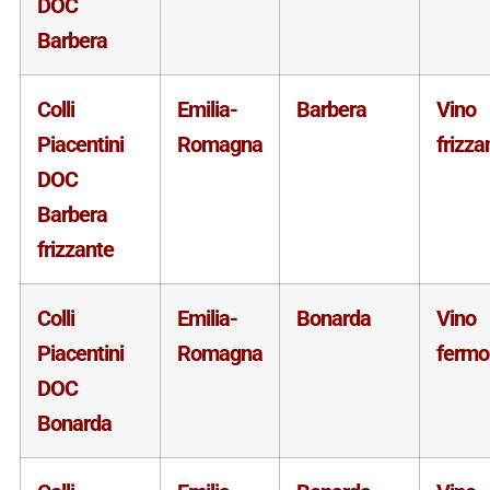
DOC
Barbera
Colli
Emilia-
Barbera
Vino
Piacentini
Romagna
frizza
DOC
Barbera
frizzante
Colli
Emilia-
Bonarda
Vino
Piacentini
Romagna
fermo
DOC
Bonarda