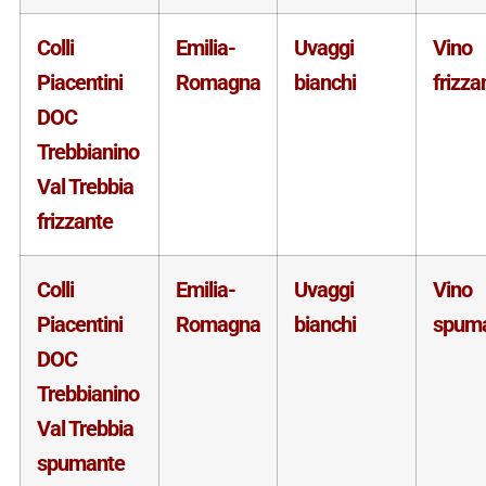
Colli
Emilia-
Uvaggi
Vino
Piacentini
Romagna
bianchi
frizza
DOC
Trebbianino
Val Trebbia
frizzante
Colli
Emilia-
Uvaggi
Vino
Piacentini
Romagna
bianchi
spum
DOC
Trebbianino
Val Trebbia
spumante