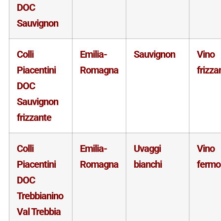
DOC
Sauvignon
Colli
Emilia-
Sauvignon
Vino
Piacentini
Romagna
frizza
DOC
Sauvignon
frizzante
Colli
Emilia-
Uvaggi
Vino
Piacentini
Romagna
bianchi
fermo
DOC
Trebbianino
Val Trebbia