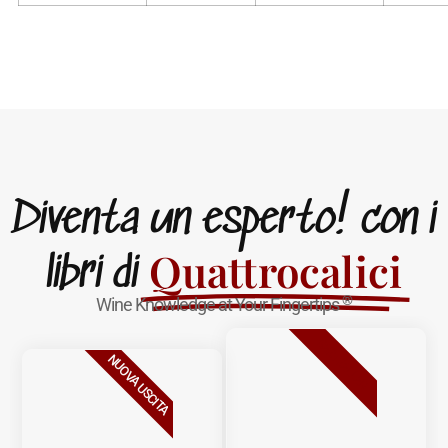
Diventa un esperto! con i
Quattrocalici
libri di
®
Wine Knowledge at Your Fingertips
BESTSELLER
NUOVA USCITA