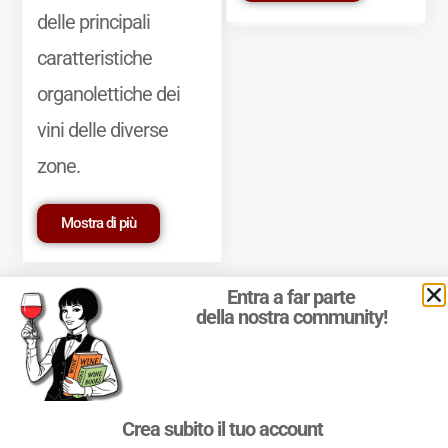
delle principali
caratteristiche
organolettiche dei
vini delle diverse
zone.
Mostra di più
Entra a far parte
della nostra community!
© 2011-2025 Marcello Leder. All rights reserved. | ® Quattrocalici
Crea subito il tuo account
Marchio Reg. | P.IVA 03921390245