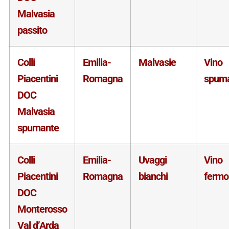
Malvasia
passito
Colli
Emilia-
Malvasie
Vino
Piacentini
Romagna
spum
DOC
Malvasia
spumante
Colli
Emilia-
Uvaggi
Vino
Piacentini
Romagna
bianchi
fermo
DOC
Monterosso
Val d’Arda