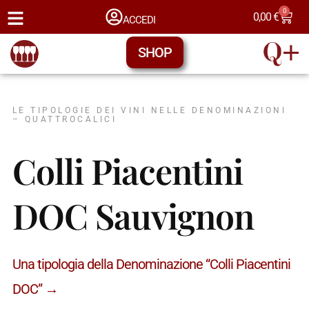
0
0,00
€
ACCEDI
SHOP
LE TIPOLOGIE DEI VINI NELLE DENOMINAZIONI
– QUATTROCALICI
Colli Piacentini
DOC Sauvignon
Una tipologia della Denominazione “Colli Piacentini
DOC” →