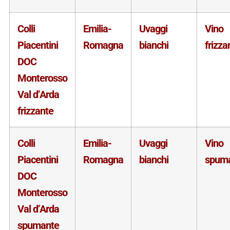
Colli
Emilia-
Uvaggi
Vino
Piacentini
Romagna
bianchi
frizza
DOC
Monterosso
Val d’Arda
frizzante
Colli
Emilia-
Uvaggi
Vino
Piacentini
Romagna
bianchi
spum
DOC
Monterosso
Val d’Arda
spumante