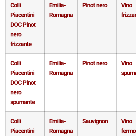
Colli
Emilia-
Pinot nero
Vino
Piacentini
Romagna
frizza
DOC Pinot
nero
frizzante
Colli
Emilia-
Pinot nero
Vino
Piacentini
Romagna
spum
DOC Pinot
nero
spumante
Colli
Emilia-
Sauvignon
Vino
Piacentini
Romagna
fermo