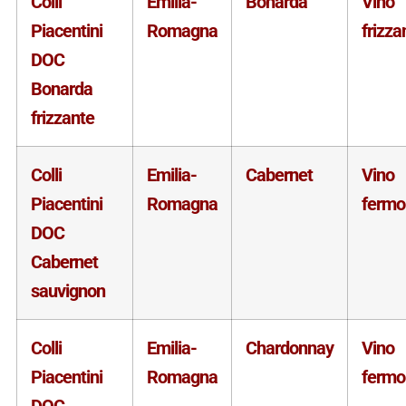
Colli
Emilia-
Bonarda
Vino
Piacentini
Romagna
frizza
DOC
Bonarda
frizzante
Colli
Emilia-
Cabernet
Vino
Piacentini
Romagna
fermo
DOC
Cabernet
sauvignon
Colli
Emilia-
Chardonnay
Vino
Piacentini
Romagna
fermo
DOC