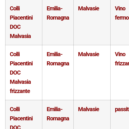
Colli
Emilia-
Malvasie
Vino
Piacentini
Romagna
fermo
DOC
Malvasia
Colli
Emilia-
Malvasie
Vino
Piacentini
Romagna
frizza
DOC
Malvasia
frizzante
Colli
Emilia-
Malvasie
passi
Piacentini
Romagna
DOC