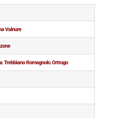
ona Valnure
lzone
ca
Trebbiano Romagnolo
Ortrugo
,
,