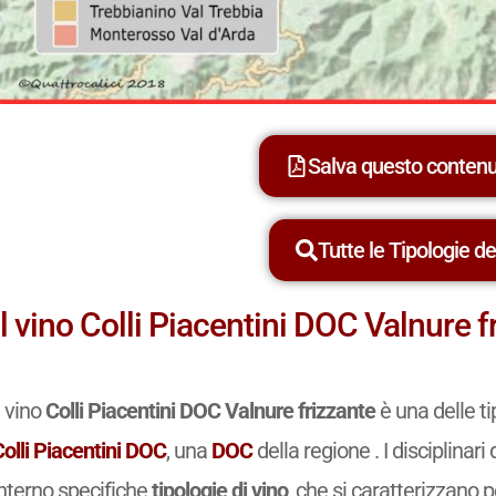
Salva questo conten
Tutte le Tipologie dei
Il vino Colli Piacentini DOC Valnure f
l vino
Colli Piacentini DOC Valnure frizzante
è una delle t
olli Piacentini DOC
, una
DOC
della regione . I disciplinar
interno specifiche
tipologie di vino
, che si caratterizzano p