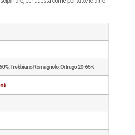
isciplinare, per questa come per tutte le altre
-50%, Trebbiano Romagnolo, Ortrugo 20-65%
nti