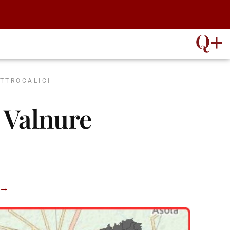
ATTROCALICI
 Valnure
” →