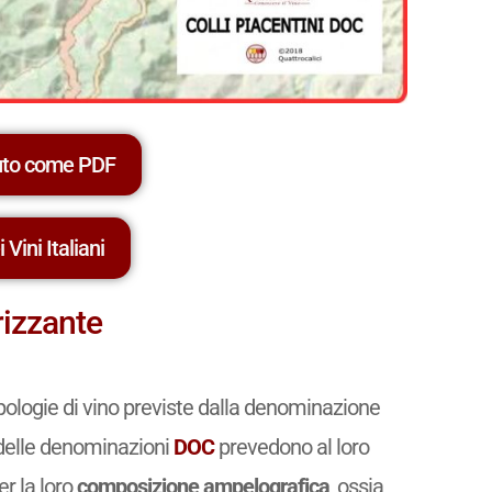
uto come PDF
 Vini Italiani
rizzante
ipologie di vino previste dalla denominazione
i delle denominazioni
DOC
prevedono al loro
er la loro
composizione ampelografica
, ossia