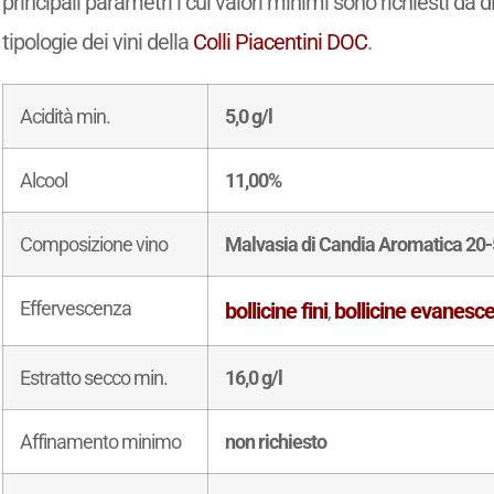
principali parametri i cui valori minimi sono richiesti da d
tipologie dei vini della
Colli Piacentini DOC
.
Acidità min.
5,0 g/l
Alcool
11,00%
Composizione vino
Malvasia di Candia Aromatica 20
Effervescenza
bollicine fini
bollicine evanesce
,
Estratto secco min.
16,0 g/l
Affinamento minimo
non richiesto