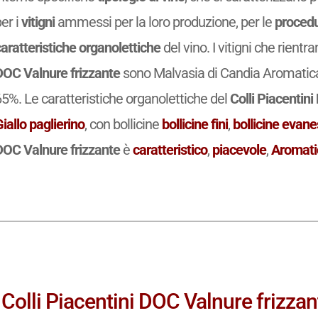
er i
vitigni
ammessi per la loro produzione, per le
procedu
aratteristiche organolettiche
del vino. I vitigni che rient
DOC Valnure frizzante
sono Malvasia di Candia Aromatic
5%. Le caratteristiche organolettiche del
Colli Piacentini
iallo paglierino
, con bollicine
bollicine fini
,
bollicine evane
DOC Valnure frizzante
è
caratteristico
,
piacevole
,
Aromati
Colli Piacentini DOC Valnure frizzant