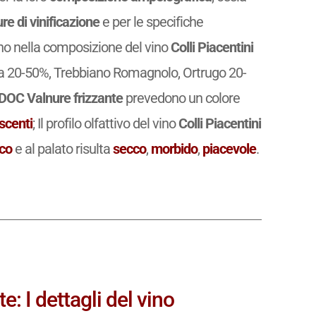
re di vinificazione
e per le specifiche
rano nella composizione del vino
Colli Piacentini
a 20-50%, Trebbiano Romagnolo, Ortrugo 20-
 DOC Valnure frizzante
prevedono un colore
scenti
; Il profilo olfattivo del vino
Colli Piacentini
co
e al palato risulta
secco
,
morbido
,
piacevole
.
e: I dettagli del vino