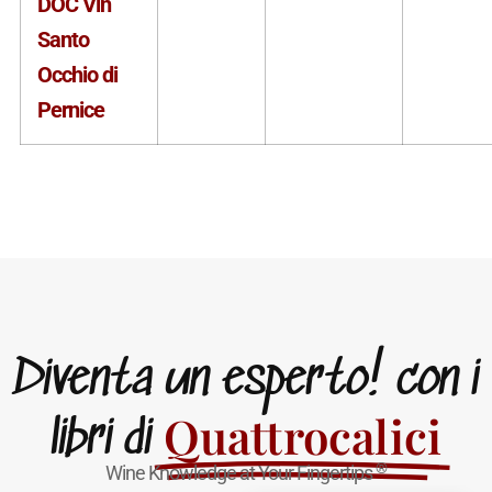
DOC Vin
Santo
Occhio di
Pernice
Diventa un esperto! con i
Quattrocalici
libri di
®
Wine Knowledge at Your Fingertips