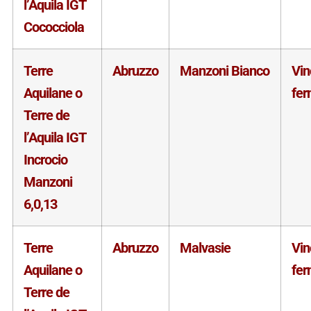
l’Aquila IGT
Cococciola
Terre
Abruzzo
Manzoni Bianco
Vin
Aquilane o
fe
Terre de
l’Aquila IGT
Incrocio
Manzoni
6,0,13
Terre
Abruzzo
Malvasie
Vin
Aquilane o
fe
Terre de