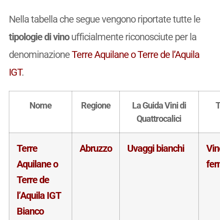
Nella tabella che segue vengono riportate tutte le
tipologie di vino
ufficialmente riconosciute per la
denominazione
Terre Aquilane o Terre de l’Aquila
IGT
.
Nome
Regione
La Guida Vini di
T
Quattrocalici
Terre
Abruzzo
Uvaggi bianchi
Vin
Aquilane o
fe
Terre de
l’Aquila IGT
Bianco