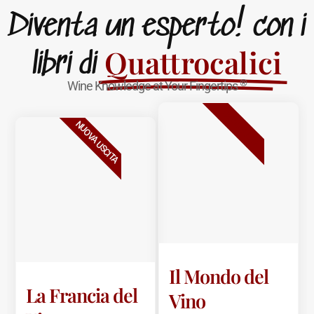
Diventa un esperto! con i
Quattrocalici
libri di
®
Wine Knowledge at Your Fingertips
BESTSELLER
NUOVA USCITA
Il Mondo del
La Francia del
Vino