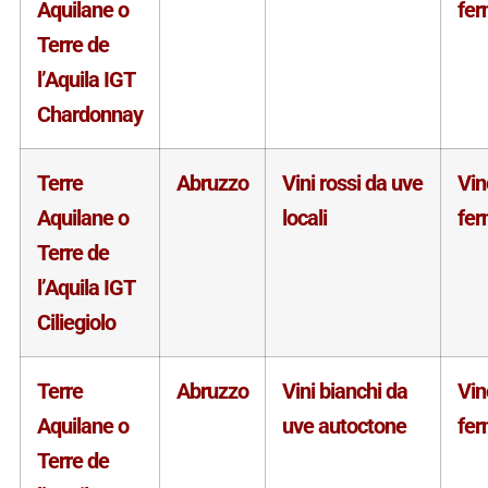
Aquilane o
fe
Terre de
l’Aquila IGT
Chardonnay
Terre
Abruzzo
Vini rossi da uve
Vin
Aquilane o
locali
fe
Terre de
l’Aquila IGT
Ciliegiolo
Terre
Abruzzo
Vini bianchi da
Vin
Aquilane o
uve autoctone
fe
Terre de