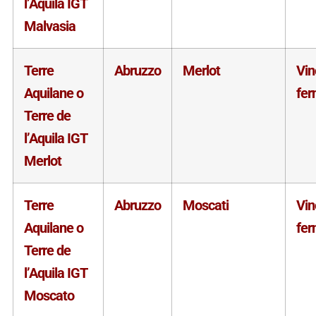
l’Aquila IGT
Malvasia
Terre
Abruzzo
Merlot
Vin
Aquilane o
fe
Terre de
l’Aquila IGT
Merlot
Terre
Abruzzo
Moscati
Vin
Aquilane o
fe
Terre de
l’Aquila IGT
Moscato