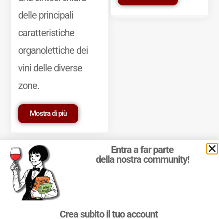
delle principali
caratteristiche
organolettiche dei
vini delle diverse
zone.
Mostra di più
Entra a far parte
della nostra community!
© 2011-2025 Marcello Leder. All rights reserved. | ® Quattrocalici
Crea subito il tuo account
Marchio Reg. | P.IVA 03921390245