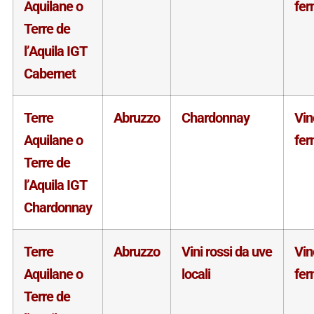
Aquilane o
fe
Terre de
l’Aquila IGT
Cabernet
Terre
Abruzzo
Chardonnay
Vin
Aquilane o
fe
Terre de
l’Aquila IGT
Chardonnay
Terre
Abruzzo
Vini rossi da uve
Vin
Aquilane o
locali
fe
Terre de