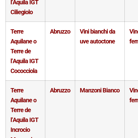
l’Aquila IGT
Ciliegiolo
Terre
Abruzzo
Vini bianchi da
Vin
Aquilane o
uve autoctone
fe
Terre de
l’Aquila IGT
Cococciola
Terre
Abruzzo
Manzoni Bianco
Vin
Aquilane o
fe
Terre de
l’Aquila IGT
Incrocio