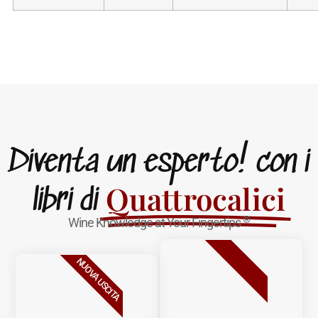
Diventa un esperto! con i
Quattrocalici
libri di
®
Wine Knowledge at Your Fingertips
BESTSELLER
NUOVA USCITA