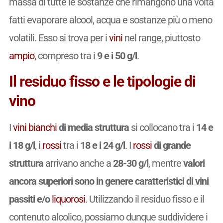
massa di tutte le sostanze che rimangono una volta
fatti evaporare alcool, acqua e sostanze più o meno
volatili. Esso si trova per i
vini
nel range, piuttosto
ampio
, compreso tra i
9 e i 50 g/l
.
Il residuo fisso e le tipologie di
vino
I
vini
bianchi
di media struttura
si collocano tra i
14 e
i 18 g/l
, i
rossi
tra i
18 e i 24 g/l
. I
rossi
di grande
struttura
arrivano anche a
28-30 g/l
, mentre
valori
ancora superiori sono in genere caratteristici di vini
passiti e/o
liquorosi
. Utilizzando il residuo fisso e il
contenuto alcolico, possiamo dunque suddividere i