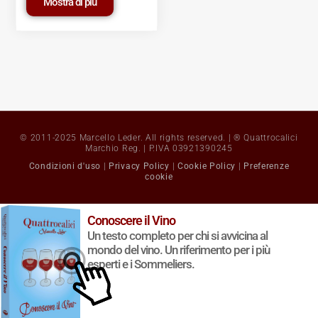
Mostra di più
© 2011-2025 Marcello Leder. All rights reserved. | ® Quattrocalici
Marchio Reg. | P.IVA 03921390245
Condizioni d'uso
|
Privacy Policy
|
Cookie Policy
|
Preferenze
cookie
Conoscere il Vino
Un testo completo per chi si avvicina al
mondo del vino. Un riferimento per i più
esperti e i Sommeliers.