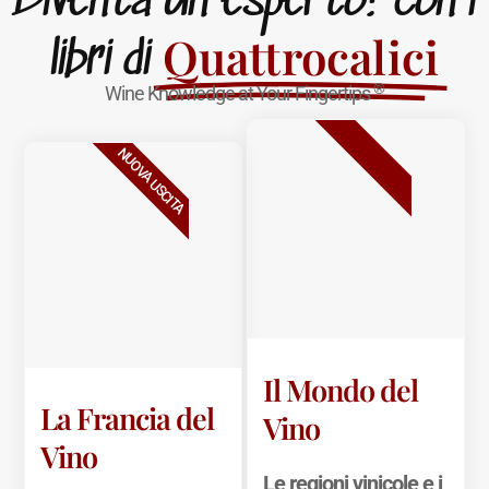
Diventa un esperto! con i
Quattrocalici
libri di
®
Wine Knowledge at Your Fingertips
BESTSELLER
NUOVA USCITA
Il Mondo del
La Francia del
Vino
Vino
Le regioni vinicole e i