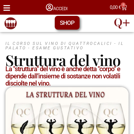
0
0,00
€
ACCEDI
SHOP
IL CORSO SUL VINO DI QUATTROCALICI -
IL
PALATO - ESAME GUSTATIVO
Struttura del vino
La "struttura" del vino è anche detta "corpo" e
dipende dall'insieme di sostanze non volatili
disciolte nel vino.