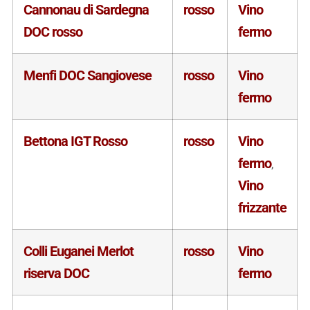
Cannonau di Sardegna
rosso
Vino
DOC rosso
fermo
Menfi DOC Sangiovese
rosso
Vino
fermo
Bettona IGT Rosso
rosso
Vino
fermo
,
Vino
frizzante
Colli Euganei Merlot
rosso
Vino
riserva DOC
fermo