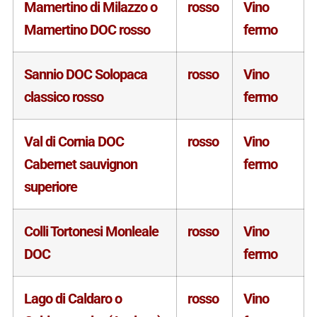
Mamertino di Milazzo o
rosso
Vino
Mamertino DOC rosso
fermo
Sannio DOC Solopaca
rosso
Vino
classico rosso
fermo
Val di Cornia DOC
rosso
Vino
Cabernet sauvignon
fermo
superiore
Colli Tortonesi Monleale
rosso
Vino
DOC
fermo
Lago di Caldaro o
rosso
Vino