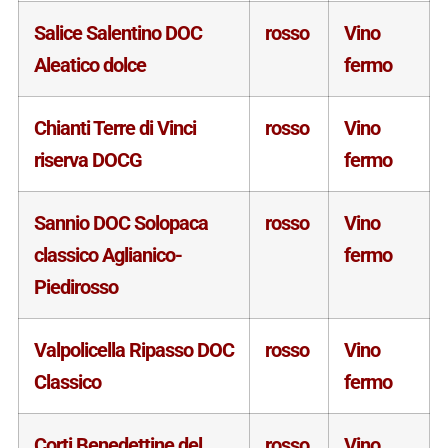
Salice Salentino DOC
rosso
Vino
Aleatico dolce
fermo
Chianti Terre di Vinci
rosso
Vino
riserva DOCG
fermo
Sannio DOC Solopaca
rosso
Vino
classico Aglianico-
fermo
Piedirosso
Valpolicella Ripasso DOC
rosso
Vino
Classico
fermo
Corti Benedettine del
rosso
Vino