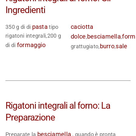
Ingredienti
pasta
caciotta
350 g di di
tipo
rigatoni integrali,200 g
dolce
besciamella
form
,
,
formaggio
di di
burro
sale
grattugiato,
,
Rigatoni integrali al forno: La
Preparazione
besciamella
Preparate la
, quando è pronta