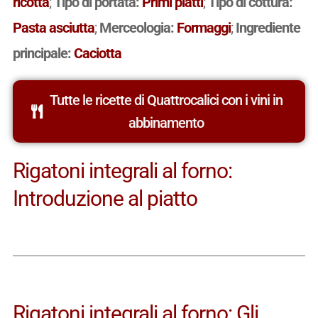
ricotta
;
Tipo di portata:
Primi piatti
;
Tipo di cottura:
Pasta asciutta
;
Merceologia:
Formaggi
;
Ingrediente
principale:
Caciotta
Tutte le ricette di Quattrocalici con i vini in
abbinamento
Rigatoni integrali al forno:
Introduzione al piatto
Rigatoni integrali al forno: Gli