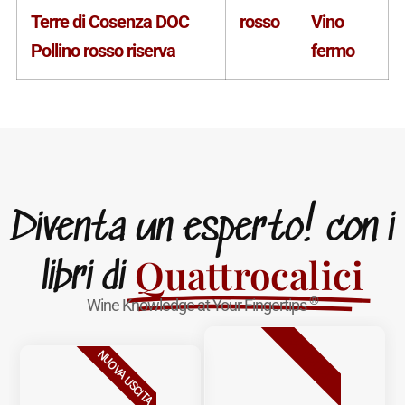
Terre di Cosenza DOC
rosso
Vino
Pollino rosso riserva
fermo
Diventa un esperto! con i
Quattrocalici
libri di
®
Wine Knowledge at Your Fingertips
BESTSELLER
NUOVA USCITA