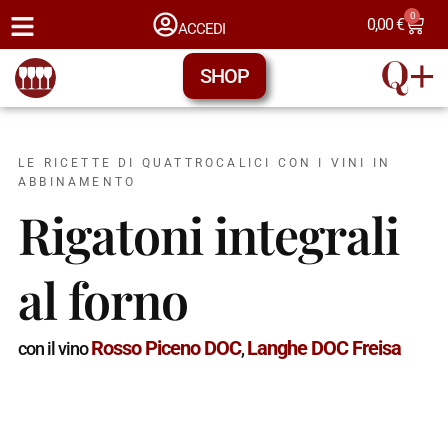
0
0,00
€
ACCEDI
SHOP
LE RICETTE DI QUATTROCALICI CON I VINI IN
ABBINAMENTO
Rigatoni integrali
al forno
Rosso Piceno DOC
Langhe DOC Freisa
con il vino
,