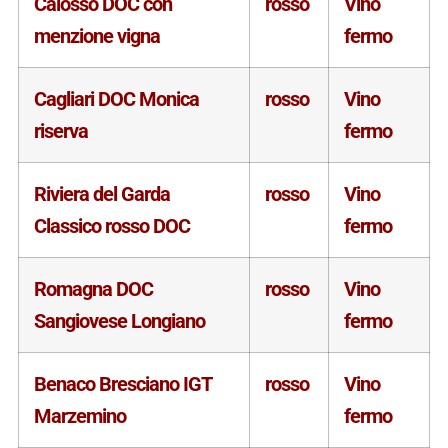
Calosso DOC con
rosso
Vino
menzione vigna
fermo
Cagliari DOC Monica
rosso
Vino
riserva
fermo
Riviera del Garda
rosso
Vino
Classico rosso DOC
fermo
Romagna DOC
rosso
Vino
Sangiovese Longiano
fermo
Benaco Bresciano IGT
rosso
Vino
Marzemino
fermo