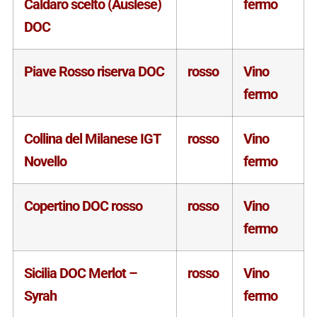
Caldaro scelto (Auslese)
fermo
DOC
Piave Rosso riserva DOC
rosso
Vino
fermo
Collina del Milanese IGT
rosso
Vino
Novello
fermo
Copertino DOC rosso
rosso
Vino
fermo
Sicilia DOC Merlot –
rosso
Vino
Syrah
fermo