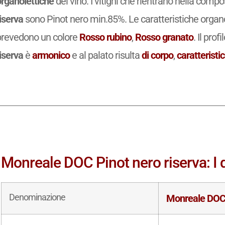
organolettiche
del vino. I vitigni che rientrano nella comp
iserva
sono Pinot nero min.85%. Le caratteristiche organo
prevedono un colore
Rosso rubino
,
Rosso granato
. Il prof
iserva
è
armonico
e al palato risulta
di corpo
,
caratteristi
Monreale DOC Pinot nero riserva: I d
Denominazione
Monreale DO