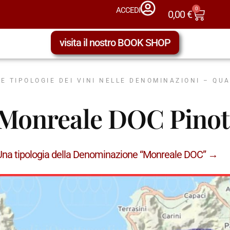
0
ACCEDI
0,00
€
visita il nostro BOOK SHOP
LE TIPOLOGIE DEI VINI NELLE DENOMINAZIONI – QU
Monreale DOC Pinot 
Una tipologia della Denominazione “Monreale DOC” →