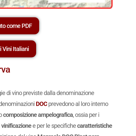
uto come PDF
 Vini Italiani
rva
gie di vino previste dalla denominazione
le denominazioni
DOC
prevedono al loro interno
ro
composizione ampelografica
, ossia per i
 vinificazione
e per le specifiche
caratteristiche