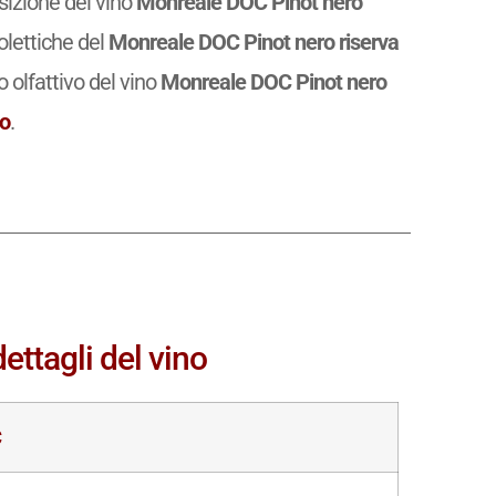
osizione del vino
Monreale DOC Pinot nero
lettiche del
Monreale DOC Pinot nero riserva
ilo olfattivo del vino
Monreale DOC Pinot nero
co
.
ettagli del vino
C