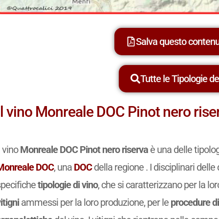
Salva questo conten
Tutte le Tipologie dei
Il vino Monreale DOC Pinot nero rise
l vino
Monreale DOC Pinot nero riserva
è una delle tipolo
Monreale DOC
, una
DOC
della regione . I disciplinari del
specifiche
tipologie di vino
, che si caratterizzano per la lo
itigni
ammessi per la loro produzione, per le
procedure di