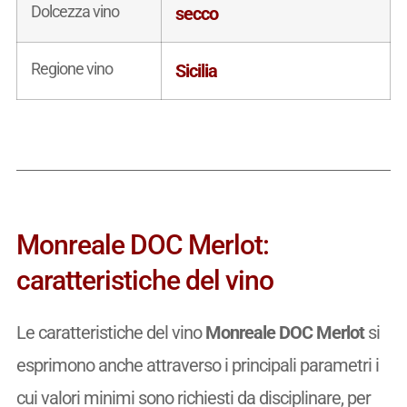
Dolcezza vino
secco
Regione vino
Sicilia
Monreale DOC Merlot:
caratteristiche del vino
Le caratteristiche del vino
Monreale DOC Merlot
si
esprimono anche attraverso i principali parametri i
cui valori minimi sono richiesti da disciplinare, per