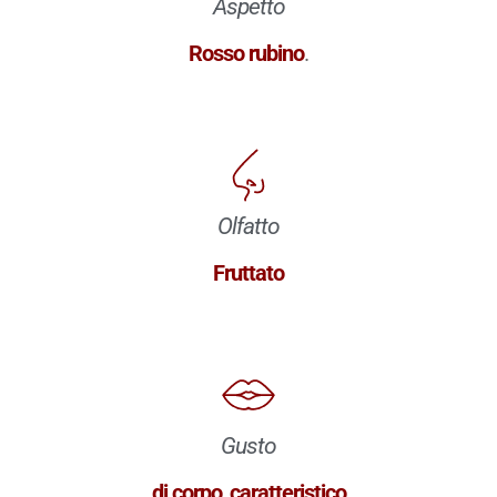
Aspetto
Rosso rubino
.
Olfatto
Fruttato
Gusto
di corpo
,
caratteristico