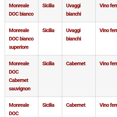
Monreale
Sicilia
Uvaggi
Vino fe
DOC bianco
bianchi
Monreale
Sicilia
Uvaggi
Vino fe
DOC bianco
bianchi
superiore
Monreale
Sicilia
Cabernet
Vino fe
DOC
Cabernet
sauvignon
Monreale
Sicilia
Cabernet
Vino fe
DOC