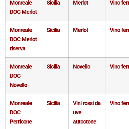
Monreale
Sicilia
Merlot
Vino fe
DOC Merlot
Monreale
Sicilia
Merlot
Vino fe
DOC Merlot
riserva
Monreale
Sicilia
Novello
Vino fe
DOC
Novello
Monreale
Sicilia
Vini rossi da
Vino fe
DOC
uve
Perricone
autoctone