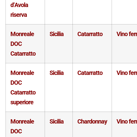
d’Avola
riserva
Monreale
Sicilia
Catarratto
Vino fe
DOC
Catarratto
Monreale
Sicilia
Catarratto
Vino fe
DOC
Catarratto
superiore
Monreale
Sicilia
Chardonnay
Vino fe
DOC