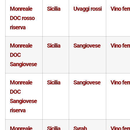
Monreale
Sicilia
Uvaggi rossi
Vino fe
DOC rosso
riserva
Monreale
Sicilia
Sangiovese
Vino fe
DOC
Sangiovese
Monreale
Sicilia
Sangiovese
Vino fe
DOC
Sangiovese
riserva
Monreale
Sicilia
Syrah
Vino fe