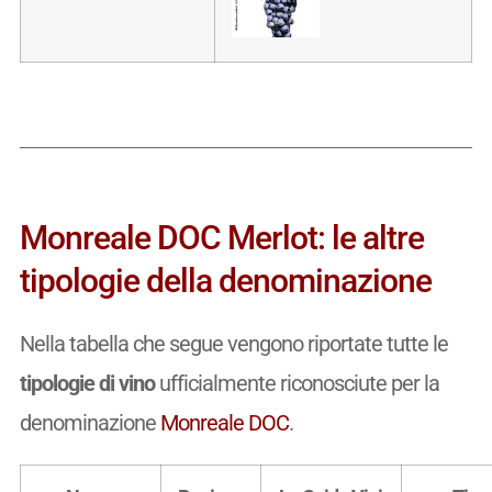
Monreale DOC Merlot: le altre
tipologie della denominazione
Nella tabella che segue vengono riportate tutte le
tipologie di vino
ufficialmente riconosciute per la
denominazione
Monreale DOC
.