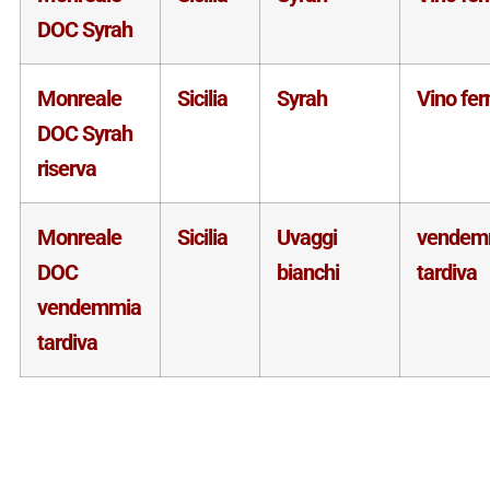
DOC Syrah
Monreale
Sicilia
Syrah
Vino fe
DOC Syrah
riserva
Monreale
Sicilia
Uvaggi
vendem
DOC
bianchi
tardiva
vendemmia
tardiva