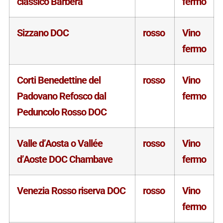
classico Barbera
fermo
Sizzano DOC
rosso
Vino
fermo
Corti Benedettine del
rosso
Vino
Padovano Refosco dal
fermo
Peduncolo Rosso DOC
Valle d’Aosta o Vallée
rosso
Vino
d’Aoste DOC Chambave
fermo
Venezia Rosso riserva DOC
rosso
Vino
fermo