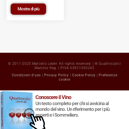
Mostra di più
© 2011-2025 Marcello Leder. All rights reserved. | ® Quattrocalici
Marchio Reg. | P.IVA 03921390245
Condizioni d'uso
|
Privacy Policy
|
Cookie Policy
|
Preferenze
cookie
Conoscere il Vino
Un testo completo per chi si avvicina al
mondo del vino. Un riferimento per i più
esperti e i Sommeliers.