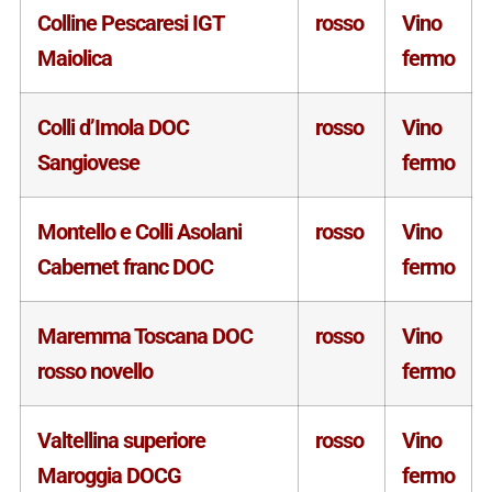
Colline Pescaresi IGT
rosso
Vino
Maiolica
fermo
Colli d’Imola DOC
rosso
Vino
Sangiovese
fermo
Montello e Colli Asolani
rosso
Vino
Cabernet franc DOC
fermo
Maremma Toscana DOC
rosso
Vino
rosso novello
fermo
Valtellina superiore
rosso
Vino
Maroggia DOCG
fermo