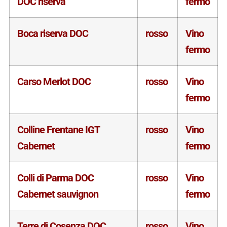
DOC riserva
fermo
Boca riserva DOC
rosso
Vino
fermo
Carso Merlot DOC
rosso
Vino
fermo
Colline Frentane IGT
rosso
Vino
Cabernet
fermo
Colli di Parma DOC
rosso
Vino
Cabernet sauvignon
fermo
Terre di Cosenza DOC
rosso
Vino