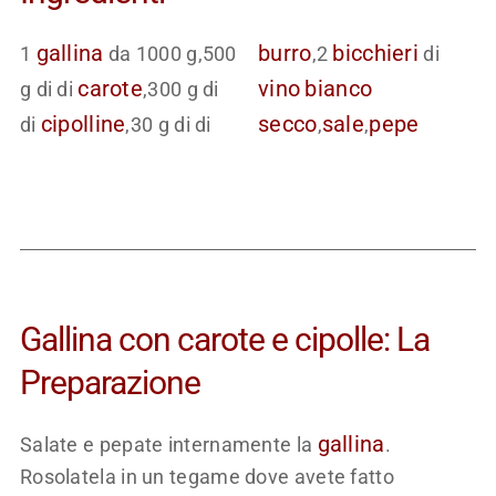
gallina
burro
bicchieri
1
da 1000 g,500
,2
di
carote
vino
bianco
g di di
,300 g di
cipolline
secco
sale
pepe
di
,30 g di di
,
,
Gallina con carote e cipolle: La
Preparazione
gallina
Salate e pepate internamente la
.
Rosolatela in un tegame dove avete fatto