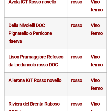
Avola IGT Rosso novello
rosso
Vino
fermo
Delia Nivolelli DOC
rosso
Vino
Pignatello o Perricone
fermo
riserva
Lison Pramaggiore Refosco
rosso
Vino
dal peduncolo rosso DOC
fermo
Allerona IGT Rosso novello
rosso
Vino
fermo
Riviera del Brenta Raboso
rosso
Vino