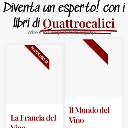
Diventa un esperto! con i
Quattrocalici
libri di
®
Wine Knowledge at Your Fingertips
BESTSELLER
NUOVA USCITA
Il Mondo del
La Francia del
Vino
Vino