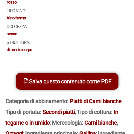
rosso
TIPO VINO:
Vino fermo
DOLCEZZA:
secco
STRUTTURA:
di medio corpo
Salva questo contenuto come PDF
Categoria di abbinamento:
Piatti di Carni bianche
;
Tipo di portata:
Secondi piatti
;
Tipo di cottura:
In
tegame o in umido
;
Merceologia:
Carni bianche
,
Ortaggi
;
Ingrediente principale:
Gallina
;
Ingrediente