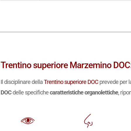
Trentino superiore Marzemino DOC: 
Il disciplinare della
Trentino superiore DOC
prevede per l
DOC
delle specifiche
caratteristiche organolettiche
, ripo