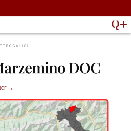
ATTROCALICI
 Marzemino DOC
DOC” →