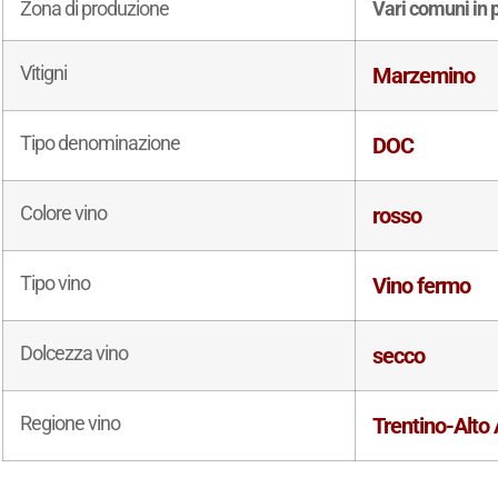
Zona di produzione
Vari comuni in p
Vitigni
Marzemino
Tipo denominazione
DOC
Colore vino
rosso
Tipo vino
Vino fermo
Dolcezza vino
secco
Regione vino
Trentino-Alto