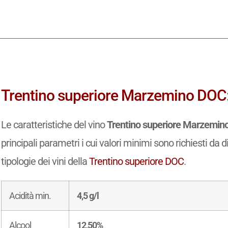
Trentino superiore Marzemino DOC: 
Le caratteristiche del vino
Trentino superiore Marzemin
principali parametri i cui valori minimi sono richiesti da d
tipologie dei vini della
Trentino superiore DOC
.
Acidità min.
4,5 g/l
Alcool
12,50%